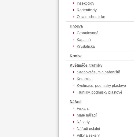
Insekticidy
Rodenticidy
Ostatní chemické
Hnojiva
Granulovaná
Kapalná
Krystalická
Krmiva
Květináče, truhlíky
Sadbovače, minipařeniště
Keramika
Květináče, podmisky plastové
Truhlíky, podmisky plastové
Nářadí
Fiskars
Malé nářadí
Násady
Nářadí ostatní
Pilky a sekery