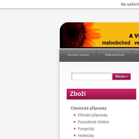
Na našich
Úvodní strana
Velkoobchod
Zboží
Chemické přípravky
Přírodní přípravky
Parazitické hlístice
Fungicidy
Herbicidy