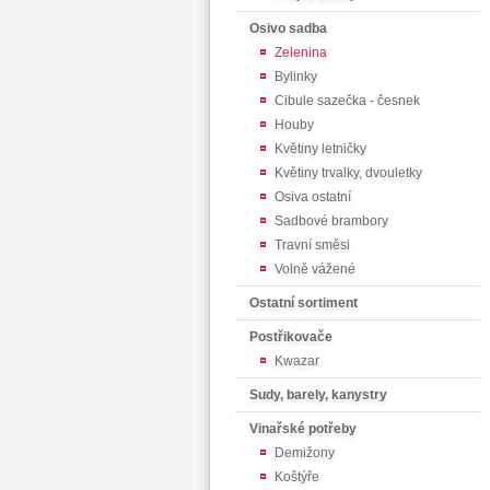
Osivo sadba
Zelenina
Bylinky
Cibule sazečka - česnek
Houby
Květiny letničky
Květiny trvalky, dvouletky
Osiva ostatní
Sadbové brambory
Travní směsi
Volně vážené
Ostatní sortiment
Postřikovače
Kwazar
Sudy, barely, kanystry
Vinařské potřeby
Demižony
Koštýře