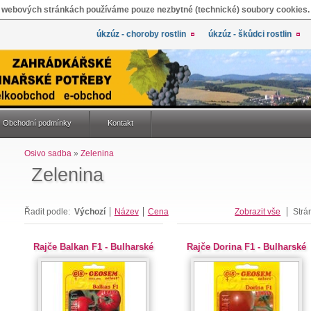
 webových stránkách používáme pouze nezbytné (technické) soubory cookies.
úkzúz - choroby rostlin
úkzúz - škůdci rostlin
Obchodní podmínky
Kontakt
Osivo sadba
»
Zelenina
Zelenina
Řadit podle:
Výchozí
Název
Cena
Zobrazit vše
Strá
Rajče Balkan F1 - Bulharské
Rajče Dorina F1 - Bulharské