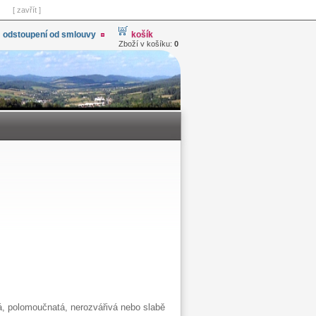
[ zavřít ]
odstoupení od smlouvy
košík
Zboží v košíku:
0
ná, polomoučnatá, nerozvářivá nebo slabě