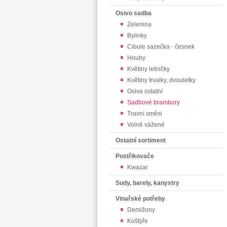
Osivo sadba
Zelenina
Bylinky
Cibule sazečka - česnek
Houby
Květiny letničky
Květiny trvalky, dvouletky
Osiva ostatní
Sadbové brambory
Travní směsi
Volně vážené
Ostatní sortiment
Postřikovače
Kwazar
Sudy, barely, kanystry
Vinařské potřeby
Demižony
Koštýře