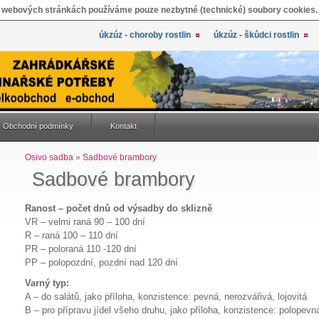
 webových stránkách používáme pouze nezbytné (technické) soubory cookies.
úkzúz - choroby rostlin
úkzúz - škůdci rostlin
Obchodní podmínky
Kontakt
Osivo sadba
»
Sadbové brambory
Sadbové brambory
Ranost – počet dnů od výsadby do sklizně
VR – velmi raná 90 – 100 dní
R – raná 100 – 110 dní
PR – poloraná 110 -120 dní
PP – polopozdní, pozdní nad 120 dní
Varný typ:
A – do salátů, jako příloha, konzistence: pevná, nerozvářivá, lojovitá
B – pro přípravu jídel všeho druhu, jako příloha, konzistence: polopev