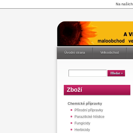
Na našich
Úvodní strana
Velkoobchod
Zboží
Chemické přípravky
Přírodní přípravky
Parazitické hlístice
Fungicidy
Herbicidy