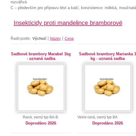
rozvářivá
C – především pro přípravu těst a kaší, konzistence: měkká, moučnatá
Insekticidy proti mandelince bramborové
Řadit podle:
Výchozí
Název
Cena
Sadbové brambory Marabel 1kg
Sadbové brambory Marianka 
- uznaná sadba
kg - uznaná sadba
Raná, varný typ BA-B.
Velmi raná, varný typ BA
Doprodáno 2026
Doprodáno 2026