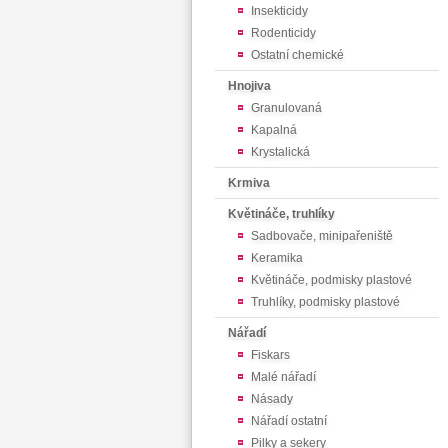
Insekticidy
Rodenticidy
Ostatní chemické
Hnojiva
Granulovaná
Kapalná
Krystalická
Krmiva
Květináče, truhlíky
Sadbovače, minipařeniště
Keramika
Květináče, podmisky plastové
Truhlíky, podmisky plastové
Nářadí
Fiskars
Malé nářadí
Násady
Nářadí ostatní
Pilky a sekery