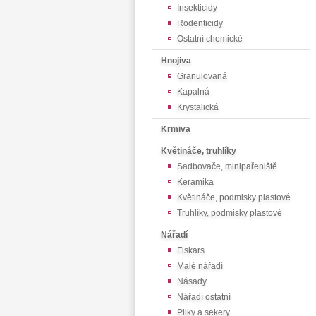
Insekticidy
Rodenticidy
Ostatní chemické
Hnojiva
Granulovaná
Kapalná
Krystalická
Krmiva
Květináče, truhlíky
Sadbovače, minipařeniště
Keramika
Květináče, podmisky plastové
Truhlíky, podmisky plastové
Nářadí
Fiskars
Malé nářadí
Násady
Nářadí ostatní
Pilky a sekery