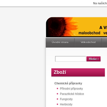
Na našich
Úvodní strana
Velkoobchod
Zboží
Chemické přípravky
Přírodní přípravky
Parazitické hlístice
Fungicidy
Herbicidy