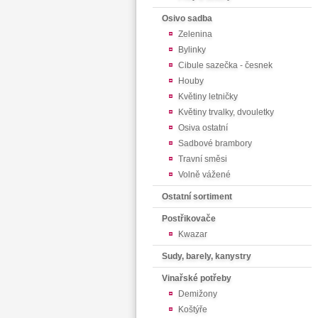
Osivo sadba
Zelenina
Bylinky
Cibule sazečka - česnek
Houby
Květiny letničky
Květiny trvalky, dvouletky
Osiva ostatní
Sadbové brambory
Travní směsi
Volně vážené
Ostatní sortiment
Postřikovače
Kwazar
Sudy, barely, kanystry
Vinařské potřeby
Demižony
Koštýře