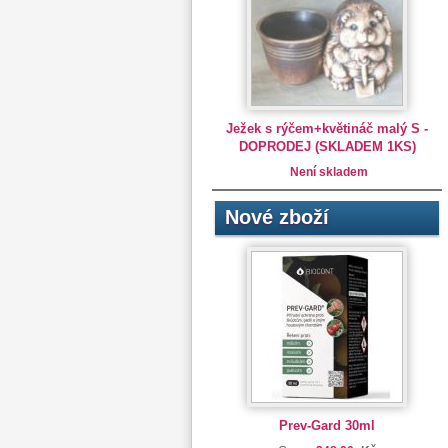
Ježek s rýčem+květináč malý S -
DOPRODEJ (SKLADEM 1KS)
Není skladem
Nové zboží
Prev-Gard 30ml