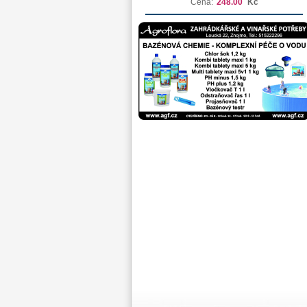
Cena:
248.00
Kč