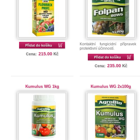
Kontaktní fungicidní přípravek
Přidat do košíku
protektivní účinností.
215.00
Kč
Cena:
Přidat do košíku
235.00
Kč
Cena:
Kumulus WG 1kg
Kumulus WG 2x100g