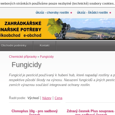
 webových stránkách používáme pouze nezbytné (technické) soubory cookies.
úkzúz - choroby rostlin
úkzúz - škůdci rostlin
Obchodní podmínky
Kontakt
Chemické přípravky
»
Fungicidy
Fungicidy
Fungicid je pesticid používaný k hubení hub, které napadají rostliny a
respektive působí škody na výnosu. Nasazení fungicidů a jiných pestic
zemích výraznou součástí integrované ochrany rostlin.
Řadit podle:
Výchozí
Název
Cena
Clonoplus 10g - pro sadbový
Zdravý česnek Plus souprava 
česnek
pro sadbový česnek