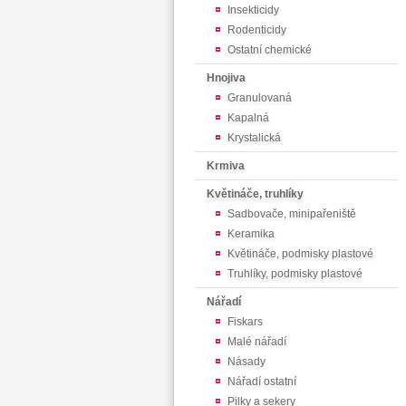
Insekticidy
Rodenticidy
Ostatní chemické
Hnojiva
Granulovaná
Kapalná
Krystalická
Krmiva
Květináče, truhlíky
Sadbovače, minipařeniště
Keramika
Květináče, podmisky plastové
Truhlíky, podmisky plastové
Nářadí
Fiskars
Malé nářadí
Násady
Nářadí ostatní
Pilky a sekery