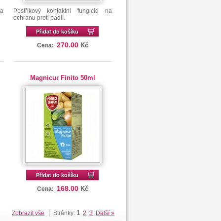
na
Postřikový kontaktní fungicid na
ochranu proti padlí.
Přidat do košíku
270.00
Kč
Cena:
Magnicur Finito 50ml
Přidat do košíku
168.00
Kč
Cena:
1
Zobrazit vše
Stránky:
2
3
Další »