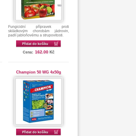
Fungicidní přípravek proti
skládkovým chorobám jádrovin,
padlí jabloňovému a strupovitosti.
Přidat do košíku
162.00
Kč
Cena:
Champion 50 WG 4x50g
Přidat do košíku