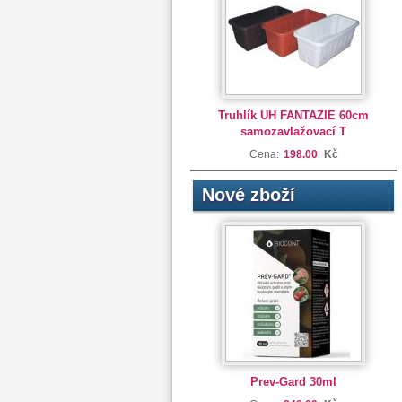
Truhlík UH FANTAZIE 60cm
samozavlažovací T
Cena:
198.00
Kč
Nové zboží
Prev-Gard 30ml