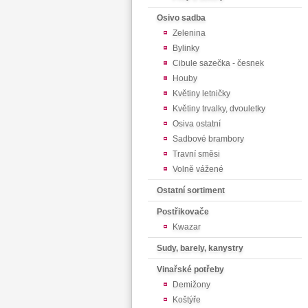
Osivo sadba
Zelenina
Bylinky
Cibule sazečka - česnek
Houby
Květiny letničky
Květiny trvalky, dvouletky
Osiva ostatní
Sadbové brambory
Travní směsi
Volně vážené
Ostatní sortiment
Postřikovače
Kwazar
Sudy, barely, kanystry
Vinařské potřeby
Demižony
Koštýře