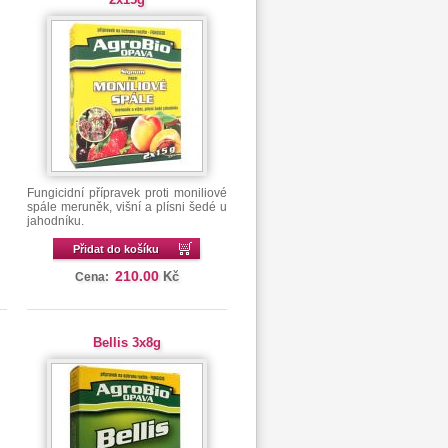
Fungicidní přípravek proti moniliové
spále meruněk, višní a plísni šedé u
jahodníku.
Přidat do košíku
210.00
Kč
Cena:
Bellis 3x8g