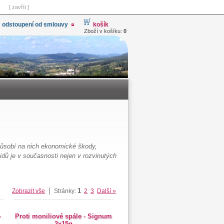
[ zavřít ]
odstoupení od smlouvy
košík
Zboží v košíku:
0
 působí na nich ekonomické škody,
idů je v současnosti nejen v rozvinutých
1
Zobrazit vše
Stránky:
2
3
Další »
-
Proti moniliové spále - Signum
2x15g