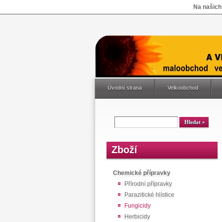
Na našich
Úvodní strana
Velkoobchod
Zboží
Chemické přípravky
Přírodní přípravky
Parazitické hlístice
Fungicidy
Herbicidy