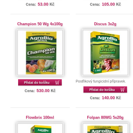
53.00
105.00
Kč
Kč
Cena:
Cena:
Champion 50 Wg 4x100g
Discus 3x2g
Postřikový fungicidní přípravek.
Přidat do košíku
Přidat do košíku
530.00
Kč
Cena:
140.00
Kč
Cena:
Flowbrix 100ml
Folpan 80WG 5x20g