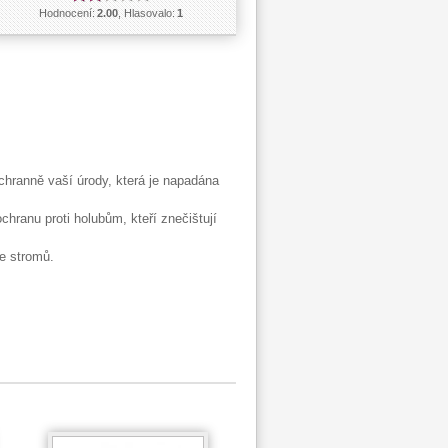
Hodnocení:
2.00
, Hlasovalo:
1
chranně vaší úrody, která je napadána
chranu proti holubům, kteří znečištují
e stromů.