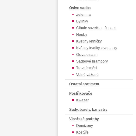
Osivo sadba
Zelenina
Bylinky
Cibule sazečka - česnek
Houby
Květiny letničky
Květiny trvalky, dvouletky
Osiva ostatní
Sadbové brambory
Travní směsi
Volně vážené
Ostatní sortiment
Postřikovače
Kwazar
Sudy, barely, kanystry
Vinařské potřeby
Demižony
Koštýře