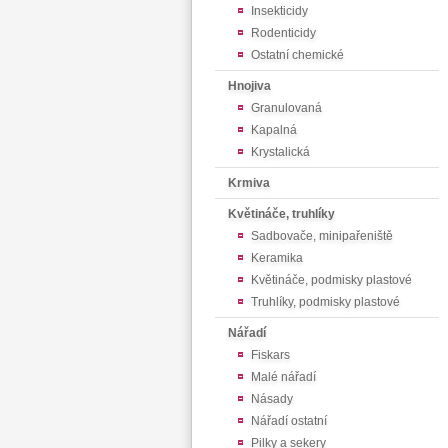
Insekticidy
Rodenticidy
Ostatní chemické
Hnojiva
Granulovaná
Kapalná
Krystalická
Krmiva
Květináče, truhlíky
Sadbovače, minipařeniště
Keramika
Květináče, podmisky plastové
Truhlíky, podmisky plastové
Nářadí
Fiskars
Malé nářadí
Násady
Nářadí ostatní
Pilky a sekery