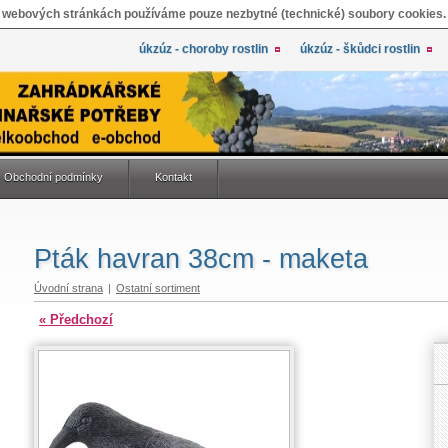
 webových stránkách používáme pouze nezbytné (technické) soubory cookies.
úkzúz - choroby rostlin
úkzúz - škůdci rostlin
Obchodní podmínky
Kontakt
Pták havran 38cm - maketa
Úvodní strana
|
Ostatní sortiment
« Předchozí