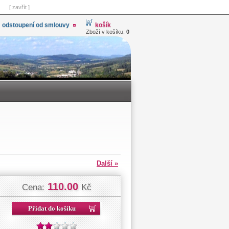
[ zavřít ]
odstoupení od smlouvy
košík
Zboží v košíku:
0
Další »
110.00
Cena:
Kč