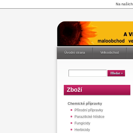
Na našich
Úvodní strana
Velkoobchod
Zboží
Chemické přípravky
Přírodní přípravky
Parazitické hlístice
Fungicidy
Herbicidy