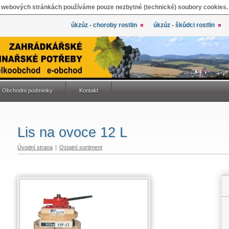
 webových stránkách používáme pouze nezbytné (technické) soubory cookies.
úkzúz - choroby rostlin
úkzúz - škůdci rostlin
Obchodní podmínky
Kontakt
Lis na ovoce 12 L
Úvodní strana
|
Ostatní sortiment