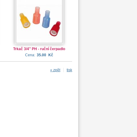
Trkač 3/4'' PH - ruční čerpadlo
Cena:
35.00
Kč
« zpět
tisk