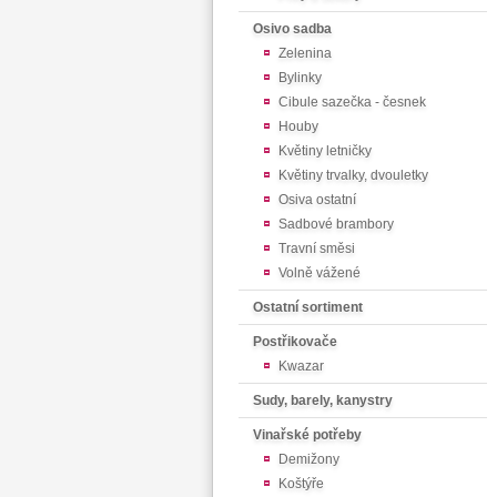
Osivo sadba
Zelenina
Bylinky
Cibule sazečka - česnek
Houby
Květiny letničky
Květiny trvalky, dvouletky
Osiva ostatní
Sadbové brambory
Travní směsi
Volně vážené
Ostatní sortiment
Postřikovače
Kwazar
Sudy, barely, kanystry
Vinařské potřeby
Demižony
Koštýře