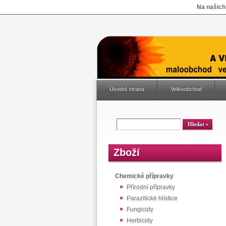
Na našich
Úvodní strana
Velkoobchod
Zboží
Chemické přípravky
Přírodní přípravky
Parazitické hlístice
Fungicidy
Herbicidy