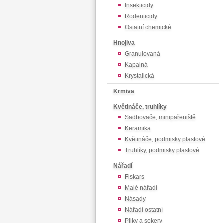
Insekticidy
Rodenticidy
Ostatní chemické
Hnojiva
Granulovaná
Kapalná
Krystalická
Krmiva
Květináče, truhlíky
Sadbovače, minipařeniště
Keramika
Květináče, podmisky plastové
Truhlíky, podmisky plastové
Nářadí
Fiskars
Malé nářadí
Násady
Nářadí ostatní
Pilky a sekery