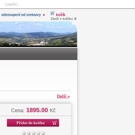
[ zavřít ]
odstoupení od smlouvy
košík
Zboží v košíku:
0
Další »
1895.00
Cena:
Kč