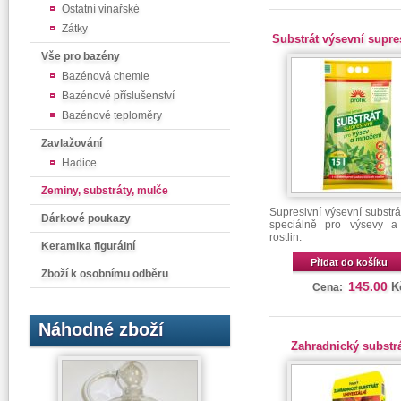
Ostatní vinařské
Zátky
Substrát výsevní supres
Vše pro bazény
Bazénová chemie
Bazénové příslušenství
Bazénové teploměry
Zavlažování
Hadice
Zeminy, substráty, mulče
Supresivní výsevní substrá
Dárkové poukazy
speciálně pro výsevy a
rostlin.
Keramika figurální
Přidat do košíku
Zboží k osobnímu odběru
145.00
K
Cena:
Náhodné zboží
Zahradnický substrá