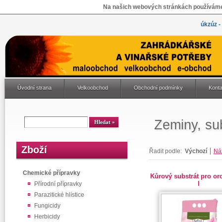
Na našich webových stránkách používáme 
úkzúz -
Úvodní strana
Velkoobchod
Obchodní podmínky
Konta
Zeminy, su
Zboží
Řadit podle:
Výchozí
Ná
Chemické přípravky
Kůrový substrát pro or
l
Přírodní přípravky
Parazitické hlístice
Fungicidy
Herbicidy