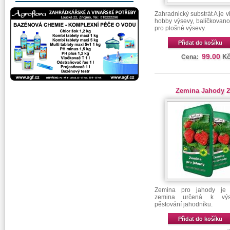
Zahradnický substrát A je 
hobby výsevy, balíčkovano
pro plošné výsevy.
Přidat do košíku
99.00
K
Cena:
Zemina Jahody 2
Zemina pro jahody je s
zemina určená k vý
pěstování jahodníku.
Přidat do košíku