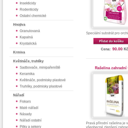
Insekticidy
Rodenticidy
Ostatní chemické
Hnojiva
Granulovaná
Speciální substrát pro orch
Kapalná
Přidat do košíku
Krystalická
90.00
K
Cena:
Krmiva
Květináče, truhlíky
Sadbovače, minipařeniště
Rašelina zahradní 
Keramika
Květináče, podmisky plastové
Truhlíky, podmisky plastové
Nářadí
Fiskars
Malé nářadí
Násady
Nářadí ostatní
Pravá přírodní rašelina je
Pilky a sekery
všeobecné zlepšení zahrad