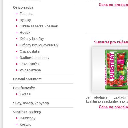
Cena na prodej
Osivo sadba
Zelenina
Bylinky
Cibule sazečka - česnek
Houby
Květiny letničky
Substrát pro rajčat
Květiny trvalky, dvouletky
Osiva ostatní
Sadbové brambory
Travní směsi
Volně vážené
Ostatní sortiment
Postřikovače
Kwazar
Je obohacen základn
kvalitního zásobního hnojiv
Sudy, barely, kanystry
Cena na prodej
Vinařské potřeby
Demižony
Koštýře