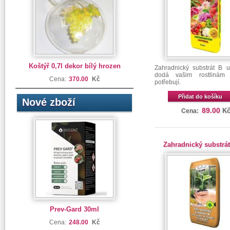
Koštýř 0,7l dekor bílý hrozen
Zahradnický substrát B un
dodá vašim rostlinám
Cena:
370.00
Kč
potřebují.
Přidat do košíku
Nové zboží
89.00
K
Cena:
Zahradnický substrát
Prev-Gard 30ml
Cena:
248.00
Kč