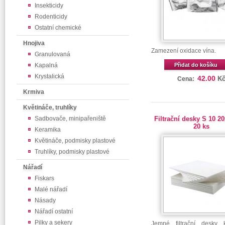
Insekticidy
Rodenticidy
Ostatní chemické
Hnojiva
Zamezení oxidace vína.
Granulovaná
Kapalná
Přidat do košíku
Krystalická
42.00
K
Cena:
Krmiva
Květináče, truhlíky
Sadbovače, minipařeniště
Filtrační desky S 10 2
20 ks
Keramika
Květináče, podmisky plastové
Truhlíky, podmisky plastové
Nářadí
Fiskars
Malé nářadí
Násady
Nářadí ostatní
Pilky a sekery
Jemné filtrační desky 