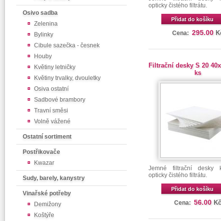
opticky čistého filtrátu.
Osivo sadba
Přidat do košíku
Zelenina
295.00
K
Cena:
Bylinky
Cibule sazečka - česnek
Houby
Filtrační desky S 20 40
Květiny letničky
ks
Květiny trvalky, dvouletky
Osiva ostatní
Sadbové brambory
Travní směsi
Volně vážené
Ostatní sortiment
Postřikovače
Kwazar
Jemné filtrační desky 
opticky čistého filtrátu.
Sudy, barely, kanystry
Přidat do košíku
Vinařské potřeby
56.00
K
Cena:
Demižony
Koštýře