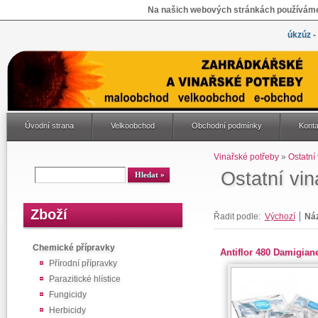
Na našich webových stránkách používáme 
úkzúz -
Úvodní strana
Velkoobchod
Obchodní podmínky
Konta
Vinařské potřeby
»
Ostatní
Ostatní vin
Zboží
Řadit podle:
Výchozí
Ná
Chemické přípravky
Antiflor 480 Damigian
Přírodní přípravky
Parazitické hlístice
Fungicidy
Herbicidy