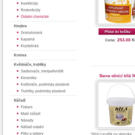
Insekticidy
Rodenticidy
Ostatní chemické
Hnojiva
Přidat do košíku
Granulovaná
Kapalná
253.00
K
Cena:
Krystalická
Krmiva
Květináče, truhlíky
Sadbovače, minipařeniště
Barva stínící bílá 5
Keramika
Květináče, podmisky plastové
Truhlíky, podmisky plastové
Nářadí
Fiskars
Malé nářadí
Násady
Nářadí ostatní
Pilky a sekery
Stínící postřik na skleníky.