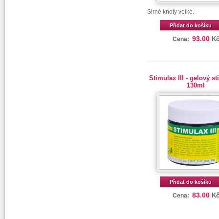
Sirné knoty velké.
Přidat do košíku
93.00
K
Cena:
Stimulax III - gelový s
130ml
Přidat do košíku
83.00
K
Cena: