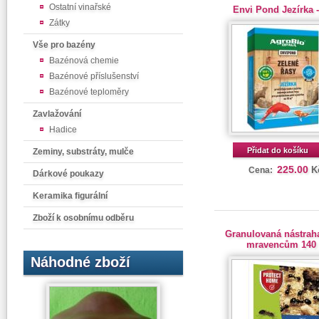
Ostatní vinařské
Envi Pond Jezírka 
Zátky
Vše pro bazény
Bazénová chemie
Bazénové příslušenství
Bazénové teploměry
Zavlažování
Hadice
Přidat do košíku
Zeminy, substráty, mulče
225.00
K
Cena:
Dárkové poukazy
Keramika figurální
Zboží k osobnímu odběru
Granulovaná nástraha
mravencům 140
Náhodné zboží