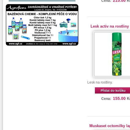
215.00
K
Cena:
Lesk activ na rostliny
Lesk na rostliny.
Přidat do košíku
155.00
K
Cena:
Muskaset octomilky la