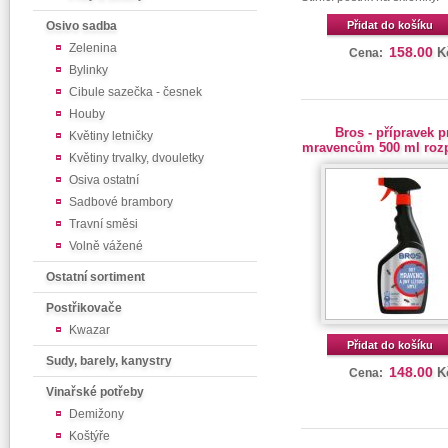
Osivo sadba
Přidat do košíku
Zelenina
158.00
K
Cena:
Bylinky
Cibule sazečka - česnek
Houby
Bros - přípravek p
Květiny letničky
mravencům 500 ml roz
Květiny trvalky, dvouletky
Osiva ostatní
Sadbové brambory
Travní směsi
Volně vážené
Ostatní sortiment
Postřikovače
Kwazar
Přidat do košíku
Sudy, barely, kanystry
148.00
K
Cena:
Vinařské potřeby
Demižony
Koštýře