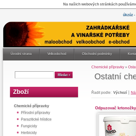
Na našich webových stránkách používáme 
úkzúz -
Úvodní strana
Velkoobchod
Obchodní podmínky
Konta
Chemické přípravky
»
Osta
Ostatní ch
Zboží
Řadit podle:
Výchozí
Ná
Chemické přípravky
Odpuzovač krtonožky
Přírodní přípravky
Parazitické hlístice
Fungicidy
Herbicidy