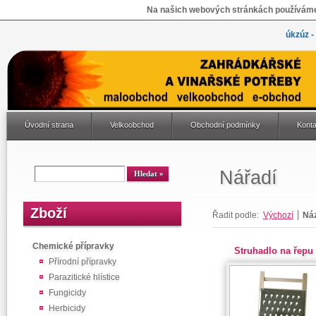
Na našich webových stránkách používáme 
úkzúz -
Úvodní strana
Velkoobchod
Obchodní podmínky
Konta
Nářadí
Zboží
Řadit podle:
Výchozí
Ná
Chemické přípravky
Struhadlo na řepu
Přírodní přípravky
Parazitické hlístice
Fungicidy
Herbicidy