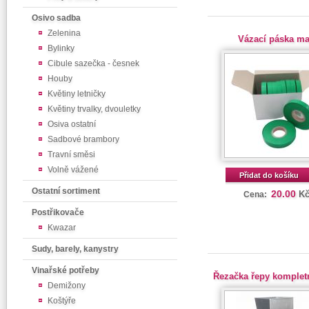
Osivo sadba
Zelenina
Vázací páska m
Bylinky
Cibule sazečka - česnek
Houby
Květiny letničky
Květiny trvalky, dvouletky
Osiva ostatní
Sadbové brambory
Travní směsi
Volně vážené
Přidat do košíku
Ostatní sortiment
20.00
K
Cena:
Postřikovače
Kwazar
Sudy, barely, kanystry
Vinařské potřeby
Řezačka řepy kompletn
Demižony
Koštýře