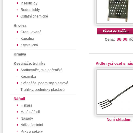
Insekticidy
Rodenticidy
Ostatní chemické
Hnojiva
Přidat do košíku
Granulovaná
Kapalná
98.00
K
Cena:
Krystalická
Krmiva
Vidle rycí ocel s ná
Květináče, truhlíky
Sadbovače, minipařeniště
Keramika
Květináče, podmisky plastové
Truhlíky, podmisky plastové
Nářadí
Fiskars
Malé nářadí
Násady
Není skladem
Nářadí ostatní
Pilky a sekery