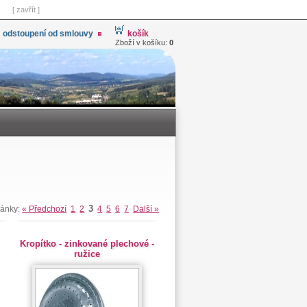
[ zavřít ]
odstoupení od smlouvy
košík
Zboží v košíku:
0
3
ránky:
« Předchozí
1
2
4
5
6
7
Další »
Kropítko - zinkované plechové -
ružice