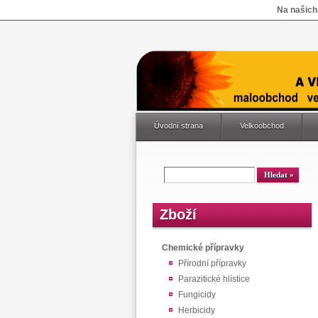
Na našich
Úvodní strana
Velkoobchod
Zboží
Chemické přípravky
Přírodní přípravky
Parazitické hlístice
Fungicidy
Herbicidy