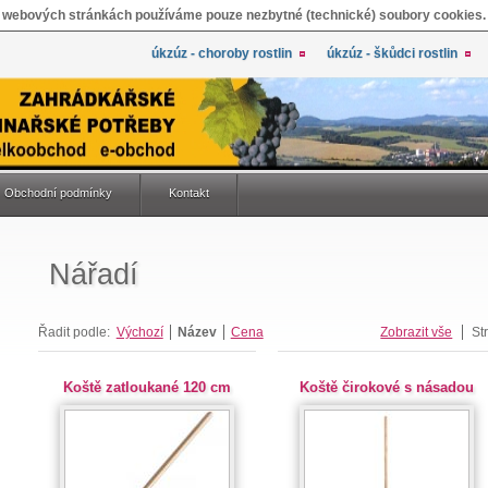
 webových stránkách používáme pouze nezbytné (technické) soubory cookies.
úkzúz - choroby rostlin
úkzúz - škůdci rostlin
Obchodní podmínky
Kontakt
Nářadí
Řadit podle:
Výchozí
Název
Cena
Zobrazit vše
St
Koště zatloukané 120 cm
Koště čirokové s násadou