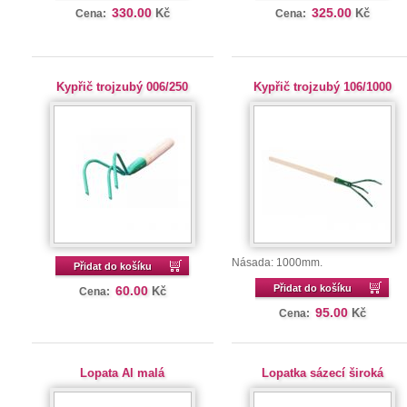
330.00
325.00
Kč
Kč
Cena:
Cena:
Kypřič trojzubý 006/250
Kypřič trojzubý 106/1000
Násada: 1000mm.
Přidat do košíku
Přidat do košíku
60.00
Kč
Cena:
95.00
Kč
Cena:
Lopata Al malá
Lopatka sázecí široká