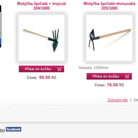
Motyčka špičatá + trojzub
Motyčka špičatá+dvouzubá
104/1000
105/1000
Násada: 1000mm.
Přidat do košíku
Přidat do košíku
95.00
Kč
Cena:
76.00
Kč
Cena:
Zobrazit vše
St