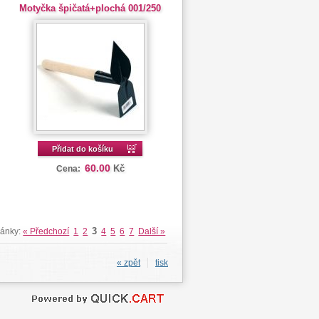
Motyčka špičatá+plochá 001/250
Přidat do košíku
60.00
Kč
Cena:
3
ránky:
« Předchozí
1
2
4
5
6
7
Další »
« zpět
tisk