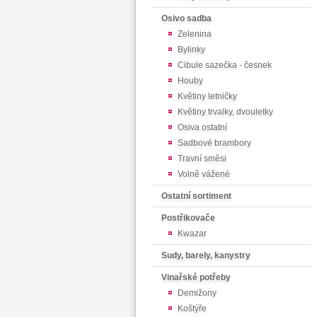
Osivo sadba
Zelenina
Bylinky
Cibule sazečka - česnek
Houby
Květiny letničky
Květiny trvalky, dvouletky
Osiva ostatní
Sadbové brambory
Travní směsi
Volně vážené
Ostatní sortiment
Postřikovače
Kwazar
Sudy, barely, kanystry
Vinařské potřeby
Demižony
Koštýře