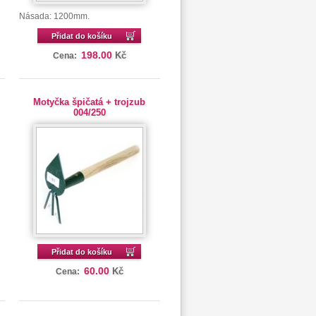
Násada: 1200mm.
Přidat do košíku
198.00
Kč
Cena:
Motyčka špičatá + trojzub
004/250
Přidat do košíku
60.00
Kč
Cena: