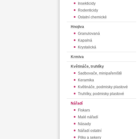
Insekticidy
Rodenticidy
Ostatní chemické
Hnojiva
Granulovaná
Kapalná
Krystalická
Krmiva
Květináče, truhlíky
Sadbovače, minipařeniště
Keramika
Květináče, podmisky plastové
Truhlíky, podmisky plastové
Nářadí
Fiskars
Malé nářadí
Násady
Nářadí ostatní
Pilky a sekery