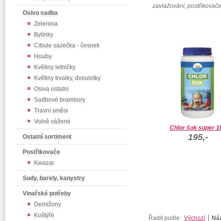
zavlažování, postřikovač
Osivo sadba
Zelenina
Bylinky
Cibule sazečka - česnek
Houby
Květiny letničky
Květiny trvalky, dvouletky
Osiva ostatní
Sadbové brambory
Travní směsi
Volně vážené
Chlor šok super 1
195,-
Ostatní sortiment
Postřikovače
Kwazar
Sudy, barely, kanystry
Vinařské potřeby
Demižony
Koštýře
Řadit podle:
Výchozí
Ná