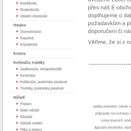
Insekticidy
přes náš E-obcho
Rodenticidy
doplňujeme o dal
Ostatní chemické
požadavkům a př
Hnojiva
doporučení či ná
Granulovaná
Kapalná
Věříme, že si z 
Krystalická
Krmiva
--------------------
Květináče, truhlíky
Sadbovače, minipařeniště
Keramika
Květináče, podmisky plastové
Truhlíky, podmisky plastové
Nářadí
Fiskars
sadba brambor, cibule 
Malé nářadí
přípravky na ochranu r
Násady
osiva travních smě
Nářadí ostatní
figurální keramika, tep
Pilky a sekery