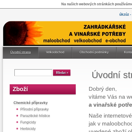
Na našich webových stránkách používáme 
úkzúz -
Úvodní strana
Velkoobchod
Obchodní podmínky
Konta
Úvodní st
Dobrý den,
Zboží
vítáme Vás na w
Chemické přípravky
a vinařské potř
Přírodní přípravky
Naše internetové
Parazitické hlístice
Fungicidy
jak v maloobchod
Herbicidy
uvedené zboží o