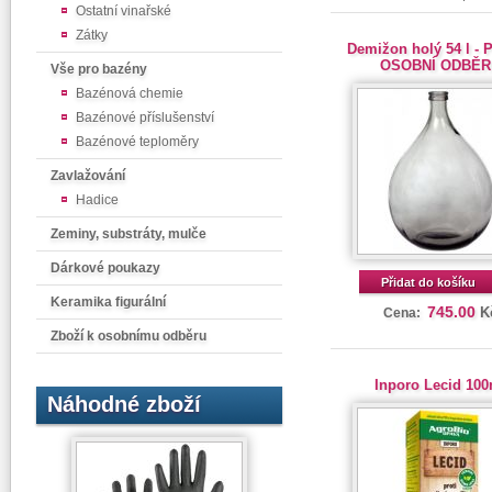
Ostatní vinařské
Zátky
Demižon holý 54 l -
OSOBNÍ ODBĚR!
Vše pro bazény
Bazénová chemie
Bazénové příslušenství
Bazénové teploměry
Zavlažování
Hadice
Zeminy, substráty, mulče
Dárkové poukazy
Přidat do košíku
Keramika figurální
745.00
K
Cena:
Zboží k osobnímu odběru
Inporo Lecid 100
Náhodné zboží