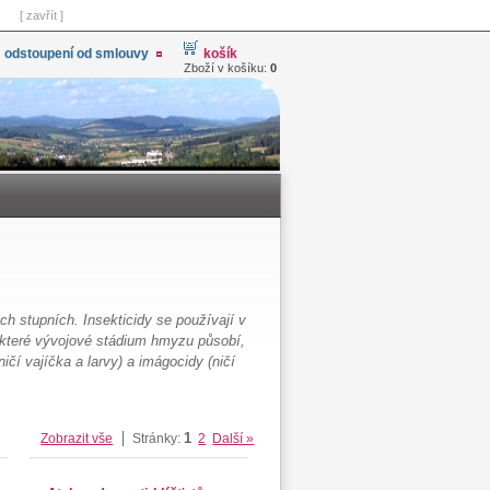
[ zavřít ]
odstoupení od smlouvy
košík
Zboží v košíku:
0
ch stupních. Insekticidy se používají v
a které vývojové stádium hmyzu působí,
 (ničí vajíčka a larvy) a imágocidy (ničí
1
Zobrazit vše
Stránky:
2
Další »