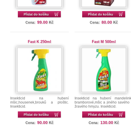
Přidat do košíku
Přidat do košíku
99.00
80.00
Kč
Kč
Cena:
Cena:
Fast K 250ml
Fast M 500ml
Insekticid na hubení
Insekticid na hubení mandelin
mšic,housenek,brouků a ploštic.
bramborové,mšic a jiného savého
Insekticid.
žravého hmyzu. Insekticid.
Přidat do košíku
Přidat do košíku
90.00
130.00
Kč
Kč
Cena:
Cena: