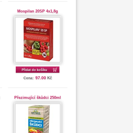
Mospilan 20SP 4x1,8g
Přidat do košíku
97.00
Kč
Cena:
l
Přezimující škůdci 250ml