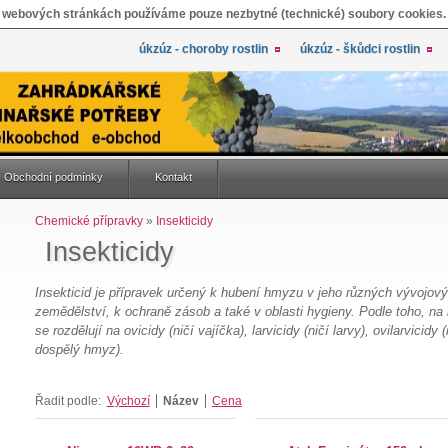
 webových stránkách používáme pouze nezbytné (technické) soubory cookies.
úkzúz - choroby rostlin
úkzúz - škůdci rostlin
Obchodní podmínky
Kontakt
Chemické přípravky
»
Insekticidy
Insekticidy
Insekticid je přípravek určený k hubení hmyzu v jeho různých vývojový
zemědělství, k ochraně zásob a také v oblasti hygieny. Podle toho, n
se rozdělují na ovicidy (ničí vajíčka), larvicidy (ničí larvy), ovilarvicidy
dospělý hmyz).
Řadit podle:
Výchozí
Název
Cena