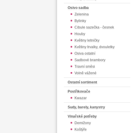
Osivo sadba
Zelenina
Bylinky
Cibule sazečka - česnek
Houby
Květiny letničky
Květiny trvalky, dvouletky
Osiva ostatní
Sadbové brambory
Travní směsi
Volně vážené
Ostatní sortiment
Postřikovače
Kwazar
Sudy, barely, kanystry
Vinařské potřeby
Demižony
Koštýře