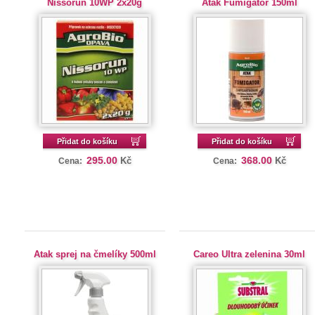
Nissorun 10WP 2x20g
Atak Fumigátor 150ml
Přidat do košíku
Přidat do košíku
295.00
368.00
Kč
Kč
Cena:
Cena:
Atak sprej na čmelíky 500ml
Careo Ultra zelenina 30ml