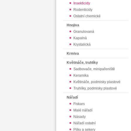
Insekticidy
Rodenticidy
Ostatní chemické
Hnojiva
Granulovaná
Kapalná
Krystalická
Krmiva
Květináče, truhlíky
Sadbovače, minipařeniště
Keramika
Květináče, podmisky plastové
Truhlíky, podmisky plastové
Nářadí
Fiskars
Malé nářadí
Násady
Nářadí ostatní
Pilky a sekery