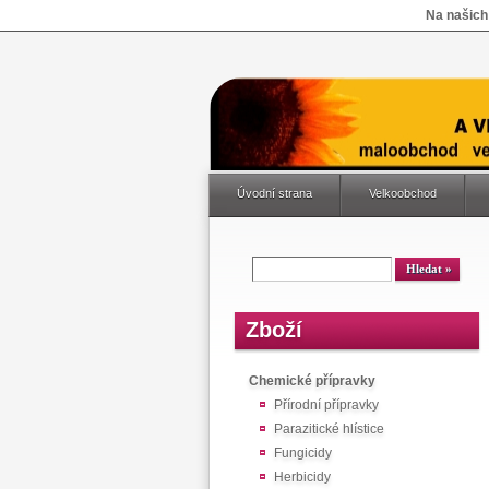
Na našich
Úvodní strana
Velkoobchod
Zboží
Chemické přípravky
Přírodní přípravky
Parazitické hlístice
Fungicidy
Herbicidy