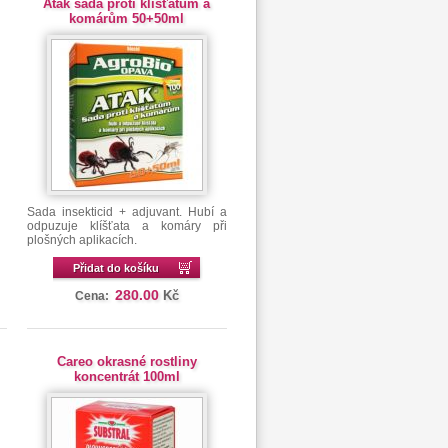
Atak sada proti klíšťatům a
komárům 50+50ml
Sada insekticid + adjuvant. Hubí a
odpuzuje klíšťata a komáry při
plošných aplikacích.
Přidat do košíku
280.00
Kč
Cena:
Careo okrasné rostliny
koncentrát 100ml