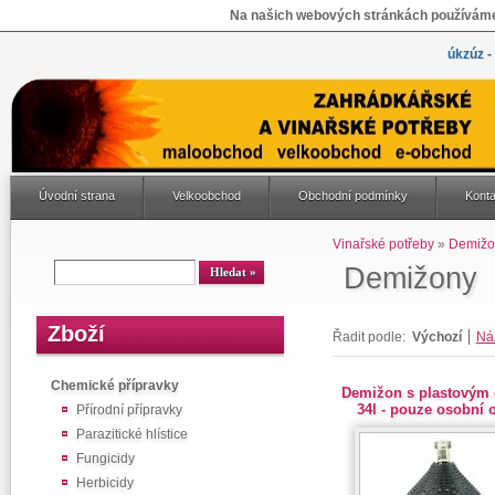
Na našich webových stránkách používáme 
úkzúz -
Úvodní strana
Velkoobchod
Obchodní podmínky
Konta
Vinařské potřeby
»
Demižo
Demižony
Zboží
Řadit podle:
Výchozí
Ná
Chemické přípravky
Demižon s plastovým
34l - pouze osobní 
Přírodní přípravky
Parazitické hlístice
Fungicidy
Herbicidy