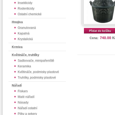
Insekticidy
Rodenticidy
Ostatní chemické
Hnojiva
Granulovaná
Přidat do košíku
Kapalná
740.00
K
Cena:
Krystalická
Krmiva
Květináče, truhlíky
Sadbovače, minipařeniště
Keramika
Květináče, podmisky plastové
Truhlíky, podmisky plastové
Nářadí
Fiskars
Malé nářadí
Násady
Nářadí ostatní
Pilky a sekery