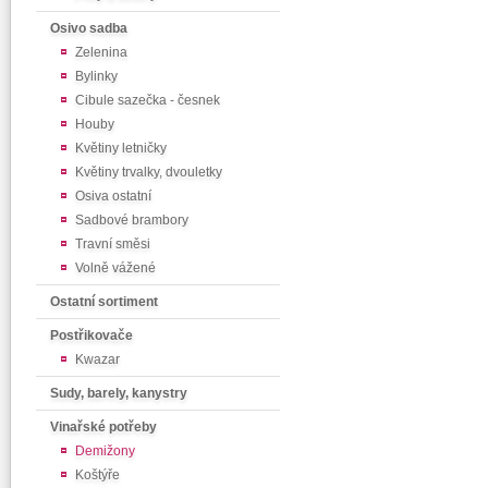
Osivo sadba
Zelenina
Bylinky
Cibule sazečka - česnek
Houby
Květiny letničky
Květiny trvalky, dvouletky
Osiva ostatní
Sadbové brambory
Travní směsi
Volně vážené
Ostatní sortiment
Postřikovače
Kwazar
Sudy, barely, kanystry
Vinařské potřeby
Demižony
Koštýře