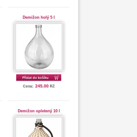
Demižon holý 5 l
Přidat do košíku
245.00
Kč
Cena:
Demižon opletený 10 l