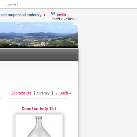
[ zavřít ]
odstoupení od smlouvy
košík
Zboží v košíku:
0
1
Zobrazit vše
Stránky:
2
Další »
Demižon holý 15 l