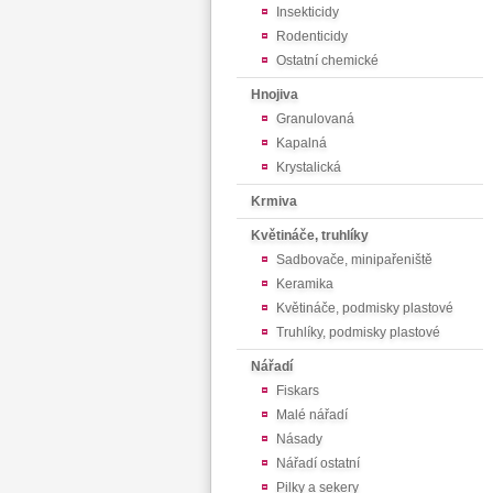
Insekticidy
Rodenticidy
Ostatní chemické
Hnojiva
Granulovaná
Kapalná
Krystalická
Krmiva
Květináče, truhlíky
Sadbovače, minipařeniště
Keramika
Květináče, podmisky plastové
Truhlíky, podmisky plastové
Nářadí
Fiskars
Malé nářadí
Násady
Nářadí ostatní
Pilky a sekery