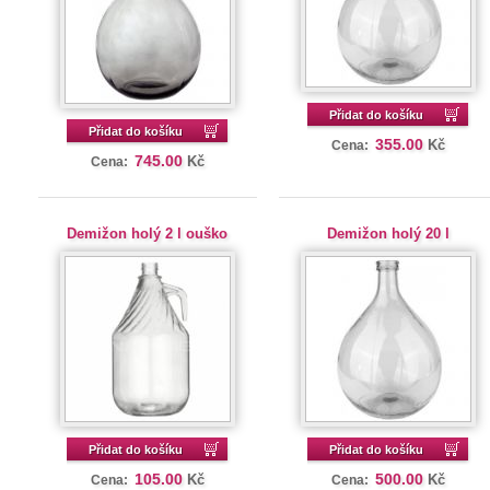
Přidat do košíku
Přidat do košíku
355.00
Kč
Cena:
745.00
Kč
Cena:
Demižon holý 2 l ouško
Demižon holý 20 l
Přidat do košíku
Přidat do košíku
105.00
500.00
Kč
Kč
Cena:
Cena: