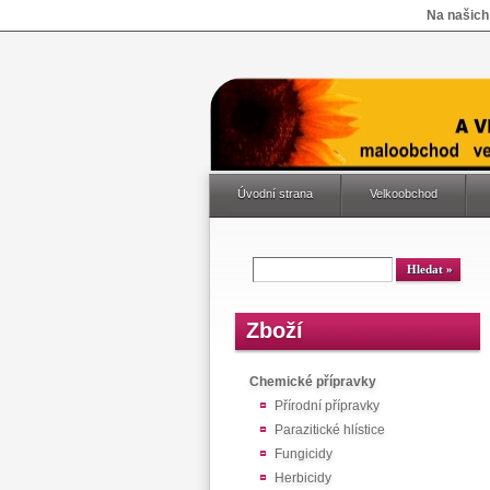
Na našich
Úvodní strana
Velkoobchod
Zboží
Chemické přípravky
Přírodní přípravky
Parazitické hlístice
Fungicidy
Herbicidy