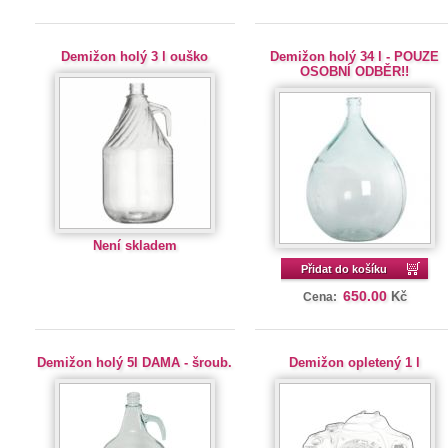
Demižon holý 3 l ouško
Demižon holý 34 l - POUZE
OSOBNÍ ODBĚR!!
Není skladem
Přidat do košíku
650.00
Kč
Cena:
Demižon holý 5l DAMA - šroub.
Demižon opletený 1 l