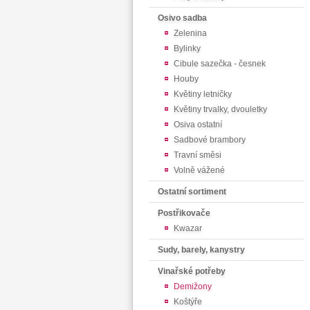
Osivo sadba
Zelenina
Bylinky
Cibule sazečka - česnek
Houby
Květiny letničky
Květiny trvalky, dvouletky
Osiva ostatní
Sadbové brambory
Travní směsi
Volně vážené
Ostatní sortiment
Postřikovače
Kwazar
Sudy, barely, kanystry
Vinařské potřeby
Demižony
Koštýře