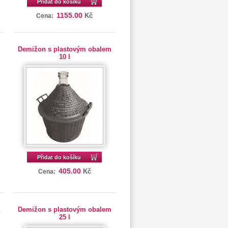
Přidat do košíku
1155.00
Kč
Cena:
Demižon s plastovým obalem
10 l
Přidat do košíku
405.00
Kč
Cena:
Demižon s plastovým obalem
25 l