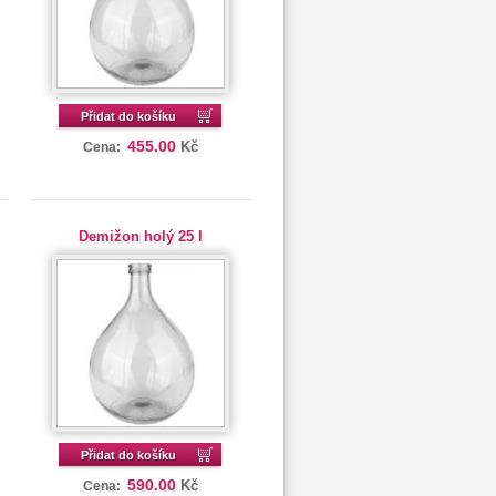
Přidat do košíku
455.00
Kč
Cena:
Demižon holý 25 l
Přidat do košíku
590.00
Kč
Cena: