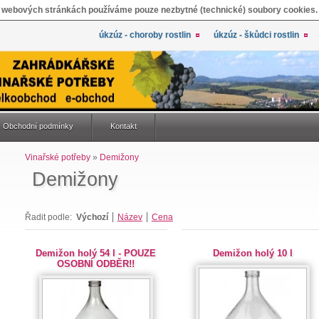
 webových stránkách používáme pouze nezbytné (technické) soubory cookies.
úkzúz - choroby rostlin
úkzúz - škůdci rostlin
Obchodní podmínky
Kontakt
Vinařské potřeby
»
Demižony
Demižony
Řadit podle:
Výchozí
Název
Cena
Demižon holý 54 l - POUZE
Demižon holý 10 l
OSOBNÍ ODBĚR!!