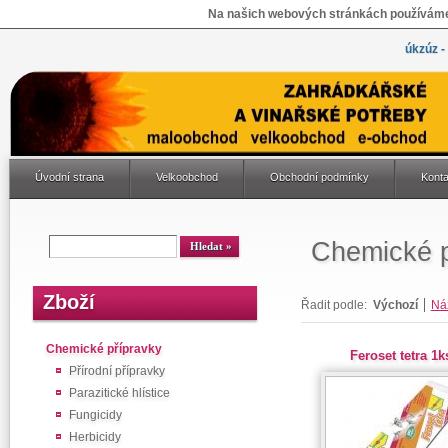
Na našich webových stránkách používáme 
úkzúz -
Úvodní strana
Velkoobchod
Obchodní podmínky
Konta
Chemické p
Zboží
Řadit podle:
Výchozí
Ná
Chemické přípravky
Feroset tetra 1k
Přírodní přípravky
Parazitické hlístice
Fungicidy
Herbicidy