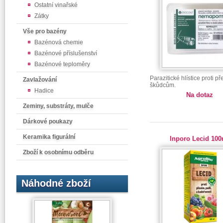
Ostatní vinařské
Zátky
Vše pro bazény
Bazénová chemie
Bazénové příslušenství
Bazénové teploměry
Parazitické hlístice proti p
Zavlažování
škůdcům.
Hadice
Na dotaz
Zeminy, substráty, mulče
Dárkové poukazy
Keramika figurální
Inporo Lecid 100
Zboží k osobnímu odběru
Náhodné zboží