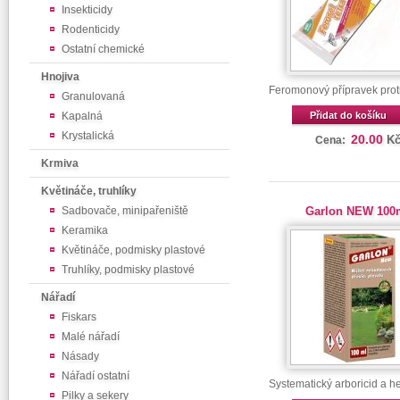
Insekticidy
Rodenticidy
Ostatní chemické
Hnojiva
Feromonový přípravek prot
Granulovaná
Kapalná
Přidat do košíku
Krystalická
20.00
K
Cena:
Krmiva
Květináče, truhlíky
Sadbovače, minipařeniště
Garlon NEW 100
Keramika
Květináče, podmisky plastové
Truhlíky, podmisky plastové
Nářadí
Fiskars
Malé nářadí
Násady
Nářadí ostatní
Systematický arboricid a he
Pilky a sekery