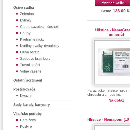
Přidat do košíku
Osivo sadba
133.00
K
Cena:
Zelenina
Bylinky
Cibule sazečka - česnek
Hlístice - NemaGree
Houby
milionů)
Květiny letničky
Květiny trvalky, dvouletky
Osiva ostatní
Sadbové brambory
Travní směsi
Volně vážené
Ostatní sortiment
Postřikovače
Parazitické hlístice prot
chroustů a chroustků.
Kwazar
Na dotaz
Sudy, barely, kanystry
Vinařské potřeby
Hlístice - Nemapom (10
Demižony
Koštýře