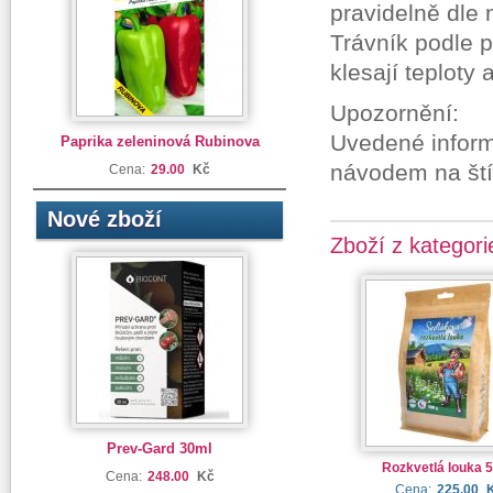
pravidelně dle 
Trávník podle 
klesají teploty
Upozornění:
Uvedené informa
Paprika zeleninová Rubinova
návodem na ští
Cena:
29.00
Kč
Nové zboží
Zboží z kategori
Prev-Gard 30ml
Rozkvetlá louka 
Cena:
248.00
Kč
Cena:
225.00