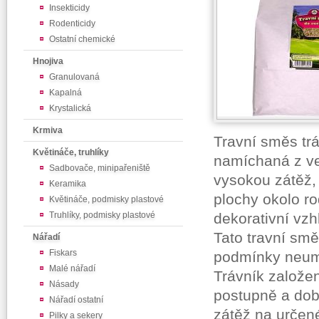
Insekticidy
Rodenticidy
Ostatní chemické
Hnojiva
Granulovaná
Kapalná
Krystalická
Krmiva
Travní směs tr
Květináče, truhlíky
namíchaná z ve
Sadbovače, minipařeniště
vysokou zátěž, 
Keramika
plochy okolo r
Květináče, podmisky plastové
Truhlíky, podmisky plastové
dekorativní vzh
Tato travní smě
Nářadí
Fiskars
podmínky neumo
Malé nářadí
Trávník založen
Násady
postupně a dob
Nářadí ostatní
zátěž na určené
Pilky a sekery