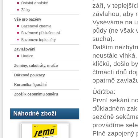
Ostatní vinařské
září, v teplejš
Zátky
závlahou, aby n
Vše pro bazény
Vyséváme na u
Bazénová chemie
půdy (ne však 
Bazénové příslušenství
sucha).
Bazénové teploměry
Dalším nezbytn
Zavlažování
neustále vlhká
Hadice
klíčků, došlo 
Zeminy, substráty, mulče
čtrnácti dnů doj
Dárkové poukazy
opatrně zavla
Keramika figurální
Údržba:
Zboží k osobnímu odběru
První sekání n
důkladném zako
Náhodné zboží
sezóně sekáme 
provádíme selek
Plně zapojený 