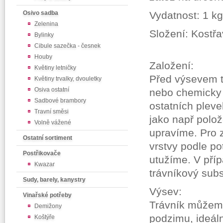
Osivo sadba
Vydatnost: 1 kg
Zelenina
Složení: Kostřa
Bylinky
Cibule sazečka - česnek
Houby
Založení:
Květiny letničky
Před výsevem t
Květiny trvalky, dvouletky
Osiva ostatní
nebo chemicky z
Sadbové brambory
ostatních pleve
Travní směsi
jako např polo
Volně vážené
upravíme. Pro 
Ostatní sortiment
vrstvy podle po
Postřikovače
utužíme. V příp
Kwazar
trávníkový sub
Sudy, barely, kanystry
Výsev:
Vinařské potřeby
Trávník můžeme
Demižony
podzimu, ideál
Koštýře