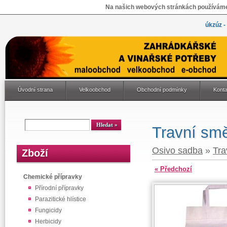
Na našich webových stránkách používáme 
úkzúz -
Úvodní strana
Velkoobchod
Obchodní podmínky
Konta
Travní sm
Osivo sadba
»
Tra
Zboží
« Předchozí
Chemické přípravky
Přírodní přípravky
Parazitické hlístice
Fungicidy
Herbicidy