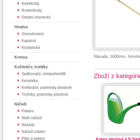
Insekticidy
Rodenticidy
Ostatní chemické
Hnojiva
Granulovaná
Kapalná
Krystalická
Násada: 1600mm, hmotno
Krmiva
Květináče, truhlíky
Sadbovače, minipařeniště
Zboží z kategori
Keramika
Květináče, podmisky plastové
Truhlíky, podmisky plastové
Nářadí
Fiskars
Malé nářadí
Násady
Nářadí ostatní
Pilky a sekery
Konev plastová 4,5l Sprin