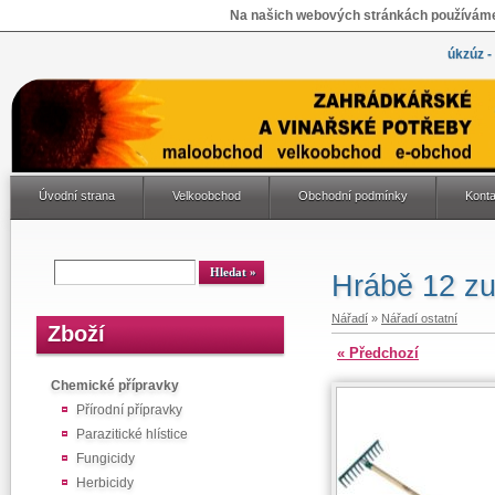
Na našich webových stránkách používáme 
úkzúz -
Úvodní strana
Velkoobchod
Obchodní podmínky
Konta
Hrábě 12 z
Nářadí
»
Nářadí ostatní
Zboží
« Předchozí
Chemické přípravky
Přírodní přípravky
Parazitické hlístice
Fungicidy
Herbicidy