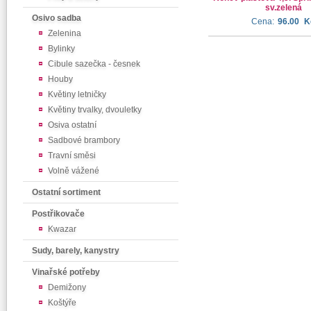
sv.zelená
Osivo sadba
Cena:
96.00
K
Zelenina
Bylinky
Cibule sazečka - česnek
Houby
Květiny letničky
Květiny trvalky, dvouletky
Osiva ostatní
Sadbové brambory
Travní směsi
Volně vážené
Ostatní sortiment
Postřikovače
Kwazar
Sudy, barely, kanystry
Vinařské potřeby
Demižony
Koštýře