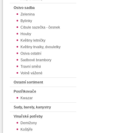
Osivo sadba
Zelenina
Bylinky
Cibule sazečka - česnek
Houby
Květiny letničky
Květiny trvalky, dvouletky
Osiva ostatní
Sadbové brambory
Travní směsi
Volně vážené
Ostatní sortiment
Postřikovače
Kwazar
Sudy, barely, kanystry
Vinařské potřeby
Demižony
Koštýře