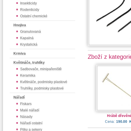
Insekticidy
Rodenticidy
Ostatní chemické
Hnojiva
Granulovaná
Kapalná
Krystalická
Krmiva
Zboží z kategori
Květináče, truhlíky
Sadbovače, minipařeniště
Keramika
Květináče, podmisky plastové
Truhlíky, podmisky plastové
Nářadí
Fiskars
Malé nářadí
Hrábě dřevěn
Násady
Cena:
190.00
Nářadí ostatní
Pilky a sekery