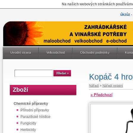
Na našich webových stránkách používáme 
úkzúz -
Úvodní strana
Velkoobchod
Obchodní podmínky
Konta
Kopáč 4 hro
Nářadí
»
Nářadí ostatní
Zboží
« Předchozí
Chemické přípravky
Přírodní přípravky
Parazitické hlístice
Fungicidy
Herbicidy