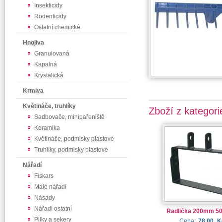
Insekticidy
Rodenticidy
Ostatní chemické
Hnojiva
Granulovaná
Kapalná
Krystalická
Krmiva
Květináče, truhlíky
Zboží z kategori
Sadbovače, minipařeniště
Keramika
Květináče, podmisky plastové
Truhlíky, podmisky plastové
Nářadí
Fiskars
Malé nářadí
Násady
Nářadí ostatní
Radlička 200mm 50
Pilky a sekery
Cena:
78.00
K