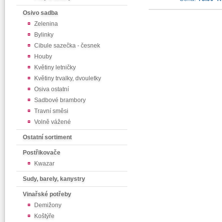
Osivo sadba
Zelenina
Bylinky
Cibule sazečka - česnek
Houby
Květiny letničky
Květiny trvalky, dvouletky
Osiva ostatní
Sadbové brambory
Travní směsi
Volně vážené
Ostatní sortiment
Postřikovače
Kwazar
Sudy, barely, kanystry
Vinařské potřeby
Demižony
Koštýře