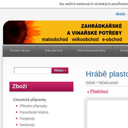
Na našich webových stránkách používáme 
úkzúz -
Úvodní strana
Velkoobchod
Obchodní podmínky
Konta
Hrábě plast
Nářadí
»
Nářadí ostatní
Zboží
« Předchozí
Chemické přípravky
Přírodní přípravky
Parazitické hlístice
Fungicidy
Herbicidy