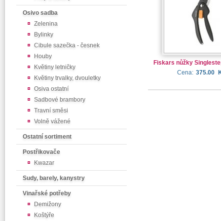
Osivo sadba
Zelenina
Bylinky
Cibule sazečka - česnek
Houby
Fiskars nůžky Singlest
Květiny letničky
Cena:
375.00
Květiny trvalky, dvouletky
Osiva ostatní
Sadbové brambory
Travní směsi
Volně vážené
Ostatní sortiment
Postřikovače
Kwazar
Sudy, barely, kanystry
Vinařské potřeby
Demižony
Koštýře