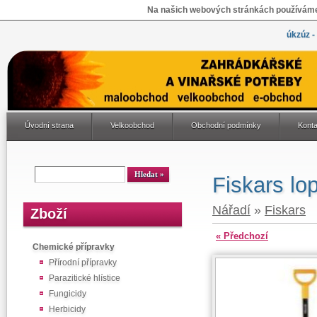
Na našich webových stránkách používáme 
úkzúz -
Úvodní strana
Velkoobchod
Obchodní podmínky
Konta
Fiskars lo
Nářadí
»
Fiskars
Zboží
« Předchozí
Chemické přípravky
Přírodní přípravky
Parazitické hlístice
Fungicidy
Herbicidy