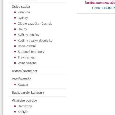
žardina,samozavlaž
Osivo sadba
Cena:
140.00
Zelenina
Bylinky
Cibule sazečka - česnek
Houby
Květiny letničky
Květiny trvalky, dvouletky
Osiva ostatní
Sadbové brambory
Travní směsi
Volně vážené
Ostatní sortiment
Postřikovače
Kwazar
Sudy, barely, kanystry
Vinařské potřeby
Demižony
Koštýře