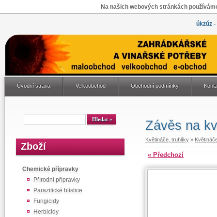
Na našich webových stránkách používáme 
úkzúz -
Úvodní strana
Velkoobchod
Obchodní podmínky
Konta
Závěs na kvě
Květináče, truhlíky
»
Květináč
Zboží
« Předchozí
Chemické přípravky
Přírodní přípravky
Parazitické hlístice
Fungicidy
Herbicidy