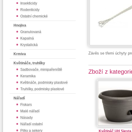
Insekticidy
Rodenticidy
Ostatní chemické
Hnojiva
Granulovaná
Kapalná
Krystalická
Závěs se třemi úchyty pr
Krmiva
Květináče, truhlíky
Sadbovače, minipařeniště
Zboží z kategori
Keramika
Květináče, podmisky plastové
Truhlíky, podmisky plastové
Nářadí
Fiskars
Malé nářadí
Násady
Nářadí ostatní
Pilky a sekery
Květináč UH Siest