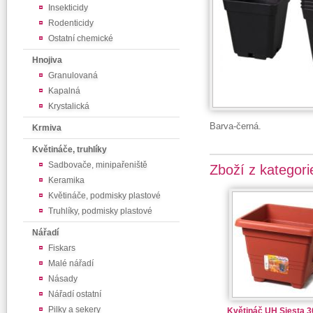
Insekticidy
Rodenticidy
Ostatní chemické
Hnojiva
Granulovaná
Kapalná
Krystalická
Barva-černá.
Krmiva
Květináče, truhlíky
Sadbovače, minipařeniště
Zboží z kategori
Keramika
Květináče, podmisky plastové
Truhlíky, podmisky plastové
Nářadí
Fiskars
Malé nářadí
Násady
Nářadí ostatní
Pilky a sekery
Květináč UH Siesta 