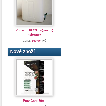
Kanystr UH 20l - výpustný
kohoutek
Cena:
260.00
Kč
Nové zboží
Prev-Gard 30ml