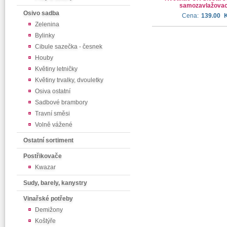
samozavlažovac
Osivo sadba
Cena:
139.00
Zelenina
Bylinky
Cibule sazečka - česnek
Houby
Květiny letničky
Květiny trvalky, dvouletky
Osiva ostatní
Sadbové brambory
Travní směsi
Volně vážené
Ostatní sortiment
Postřikovače
Kwazar
Sudy, barely, kanystry
Vinařské potřeby
Demižony
Koštýře