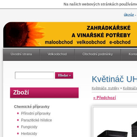
Na našich webových stránkách používáme 
úkzúz -
Úvodní strana
Velkoobchod
Obchodní podmínky
Konta
Květináč UH
Květináče, truhlíky
»
Květináč
Zboží
« Předchozí
Chemické přípravky
Přírodní přípravky
Parazitické hlístice
Fungicidy
Herbicidy