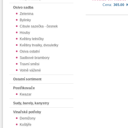
Cena:
365.00
Osivo sadba
Zelenina
Bylinky
Cibule sazečka - česnek
Houby
Květiny letničky
Květiny trvalky, dvouletky
Osiva ostatní
Sadbové brambory
Travní směsi
Volně vážené
Ostatní sortiment
Postřikovače
Kwazar
Sudy, barely, kanystry
Vinařské potřeby
Demižony
Koštýře