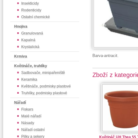
Insekticidy
Rodenticidy
Ostatní chemické
Hnojiva
Granulovaná
Kapalná
Krystalická
Barva-antracit.
Krmiva
Květináče, truhlíky
Sadbovače, minipařeniště
Zboží z kategori
Keramika
Květináče, podmisky plastové
Truhlíky, podmisky plastové
Nářadí
Fiskars
Malé nářadí
Násady
Nářadí ostatní
Pilky a sekery
Květináč UH Thea 55 