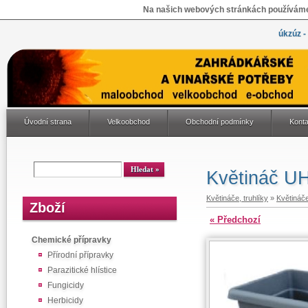
Na našich webových stránkách používáme 
úkzúz -
Úvodní strana
Velkoobchod
Obchodní podmínky
Konta
Květináč U
Květináče, truhlíky
»
Květináč
Zboží
« Předchozí
Chemické přípravky
Přírodní přípravky
Parazitické hlístice
Fungicidy
Herbicidy