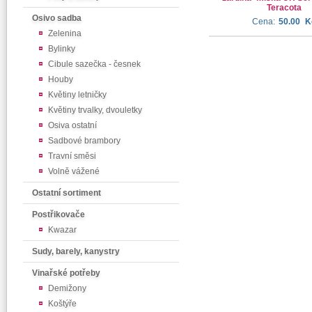
Teracota
Osivo sadba
Cena:
50.00
K
Zelenina
Bylinky
Cibule sazečka - česnek
Houby
Květiny letničky
Květiny trvalky, dvouletky
Osiva ostatní
Sadbové brambory
Travní směsi
Volně vážené
Ostatní sortiment
Postřikovače
Kwazar
Sudy, barely, kanystry
Vinařské potřeby
Demižony
Koštýře