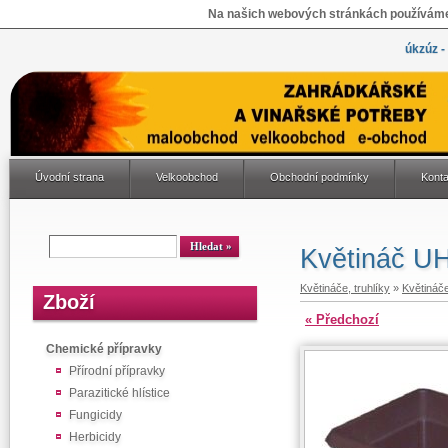
Na našich webových stránkách používáme 
úkzúz -
Úvodní strana
Velkoobchod
Obchodní podmínky
Konta
Květináč U
Květináče, truhlíky
»
Květináč
Zboží
« Předchozí
Chemické přípravky
Přírodní přípravky
Parazitické hlístice
Fungicidy
Herbicidy