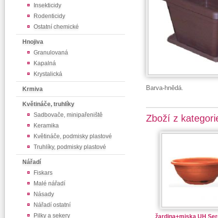
Insekticidy
Rodenticidy
Ostatní chemické
Hnojiva
Granulovaná
Kapalná
Krystalická
Barva-hnědá.
Krmiva
Květináče, truhlíky
Sadbovače, minipařeniště
Zboží z kategori
Keramika
Květináče, podmisky plastové
Truhlíky, podmisky plastové
Nářadí
Fiskars
Malé nářadí
Násady
Nářadí ostatní
Pilky a sekery
žardina+miska UH Ser