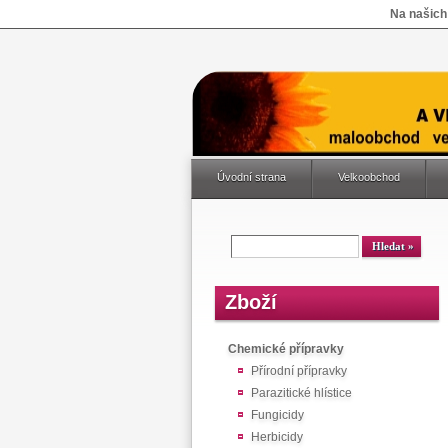
Na našich
Úvodní strana
Velkoobchod
Zboží
Chemické přípravky
Přírodní přípravky
Parazitické hlístice
Fungicidy
Herbicidy