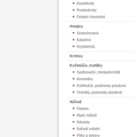
Insekticidy
Rodenticidy
Ostatní chemické
Hnojiva
Granulovaná
Kapalná
Krystalická
Krmiva
Květináče, truhlíky
Sadbovače, minipařeniště
Keramika
Květináče, podmisky plastové
Truhlíky, podmisky plastové
Nářadí
Fiskars
Malé nářadí
Násady
Nářadí ostatní
Pilky a sekery