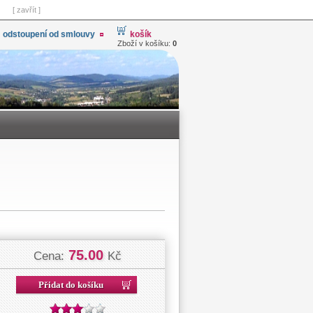
[ zavřít ]
odstoupení od smlouvy
košík
Zboží v košíku:
0
75.00
Cena:
Kč