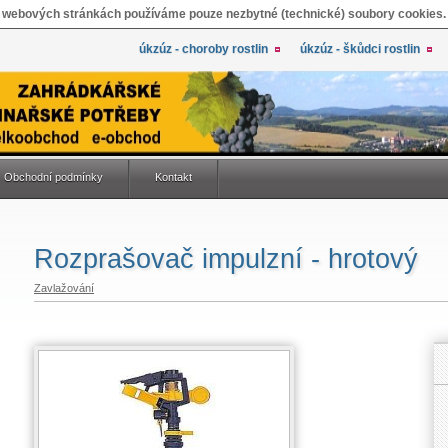
 webových stránkách používáme pouze nezbytné (technické) soubory cookies.
úkzúz - choroby rostlin
úkzúz - škůdci rostlin
Obchodní podmínky
Kontakt
Rozprašovač impulzní - hrotový
Zavlažování