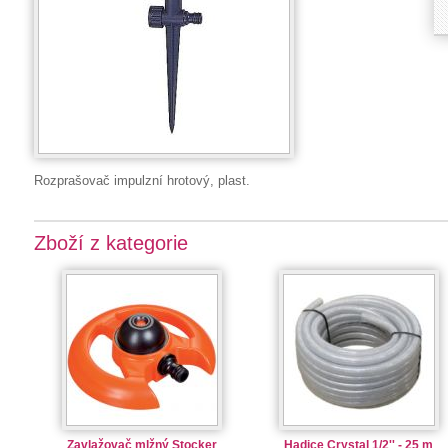
Rozprašovač impulzní hrotový, plast.
Zboží z kategorie
Zavlažovač mlžný Stocker
Hadice Crystal 1/2'' - 25 m