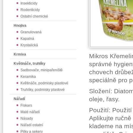
Insekticidy
Rodenticidy
Ostatní chemické
Hnojiva
Granulovaná
Kapalná
Krystalická
Krmiva
Mikros Křemelin
správné hygien
Květináče, truhlíky
Sadbovače, minipařeniště
chovech drůbež
Keramika
speciálně pro 
Květináče, podmisky plastové
Truhlíky, podmisky plastové
Složení: Diatom
oleje, řasy.
Nářadí
Fiskars
Použití: Použit
Malé nářadí
Aplikujte ručně
Násady
klademe na mís
Nářadí ostatní
Pilky a sekery