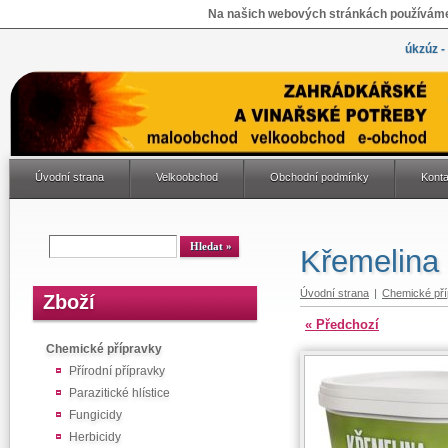
Na našich webových stránkách používáme 
úkzúz -
Úvodní strana
Velkoobchod
Obchodní podmínky
Konta
Křemelina 
Úvodní strana
|
Chemické pří
Zboží
« Předchozí
Chemické přípravky
Přírodní přípravky
Parazitické hlístice
Fungicidy
Herbicidy