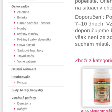
popeliště. Orie
Osivo sadba
na situaci v ch
Zelenina
Doporučení: Po
Bylinky
7–10 dnech. Vz
Cibule sazečka - česnek
Houby
doporučujeme b
Květiny letničky
však není ze z
Květiny trvalky, dvouletky
suchém místě. 
Osiva ostatní
Sadbové brambory
Travní směsi
Zboží z kategori
Volně vážené
Ostatní sortiment
Postřikovače
Kwazar
Sudy, barely, kanystry
Vinařské potřeby
Demižony
Koštýře
ATAK Křemenitý práš