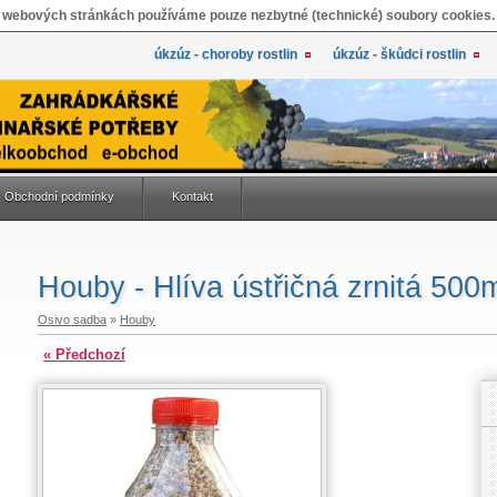
 webových stránkách používáme pouze nezbytné (technické) soubory cookies.
úkzúz - choroby rostlin
úkzúz - škůdci rostlin
Obchodní podmínky
Kontakt
Houby - Hlíva ústřičná zrnitá 500
Osivo sadba
»
Houby
« Předchozí