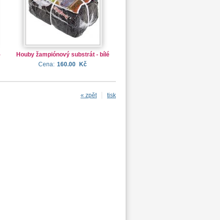
-
Houby žampiónový substrát - bílé
Cena:
160.00
Kč
« zpět
tisk