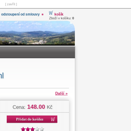
[ zavřít ]
odstoupení od smlouvy
košík
Zboží v košíku:
0
ml
Další »
148.00
Cena:
Kč