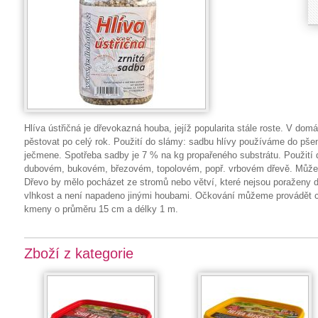
Hlíva ústřičná je dřevokazná houba, jejíž popularita stále roste. V do
pěstovat po celý rok. Použití do slámy: sadbu hlívy používáme do pš
ječmene. Spotřeba sadby je 7 % na kg propařeného substrátu. Použití 
dubovém, bukovém, březovém, topolovém, popř. vrbovém dřevě. Můžem
Dřevo by mělo pocházet ze stromů nebo větví, které nejsou poraženy d
vlhkost a není napadeno jinými houbami. Očkování můžeme provádět c
kmeny o průměru 15 cm a délky 1 m.
Zboží z kategorie