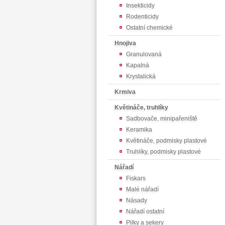
Insekticidy
Rodenticidy
Ostatní chemické
Hnojiva
Granulovaná
Kapalná
Krystalická
Krmiva
Květináče, truhlíky
Sadbovače, minipařeniště
Keramika
Květináče, podmisky plastové
Truhlíky, podmisky plastové
Nářadí
Fiskars
Malé nářadí
Násady
Nářadí ostatní
Pilky a sekery