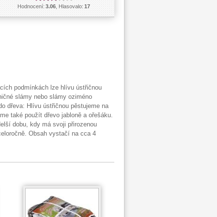
Hodnocení:
3.06
, Hlasovalo:
17
mácích podmínkách lze hlívu ústřičnou
eničné slámy nebo slámy oziméno
do dřeva: Hlívu ústřičnou pěstujeme na
e také použít dřevo jabloně a ořešáku.
elší dobu, kdy má svoji přirozenou
eloročně. Obsah vystačí na cca 4