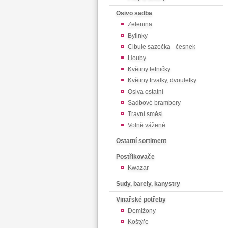
Osivo sadba
Zelenina
Bylinky
Cibule sazečka - česnek
Houby
Květiny letničky
Květiny trvalky, dvouletky
Osiva ostatní
Sadbové brambory
Travní směsi
Volně vážené
Ostatní sortiment
Postřikovače
Kwazar
Sudy, barely, kanystry
Vinařské potřeby
Demižony
Koštýře