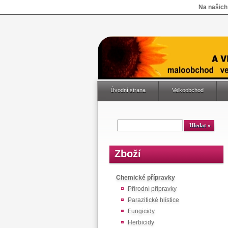
Na našich
Úvodní strana
Velkoobchod
Zboží
Chemické přípravky
Přírodní přípravky
Parazitické hlístice
Fungicidy
Herbicidy