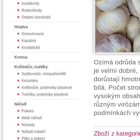
Insekticidy
Rodenticidy
Ostatní chemické
Hnojiva
Granulovaná
Kapalná
Krystalická
Krmiva
Ozimá odrůda s
Květináče, truhlíky
je velmi dobré,
Sadbovače, minipařeniště
dorůstají hmotn
Keramika
bílá. Počet stro
Květináče, podmisky plastové
Truhlíky, podmisky plastové
vysokým obsahe
různým virózám.
Nářadí
Fiskars
podmínkách vyd
Malé nářadí
Násady
Nářadí ostatní
Zboží z kategori
Pilky a sekery