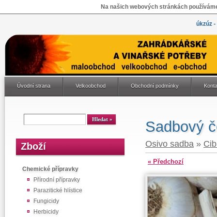
Na našich webových stránkách používáme 
úkzúz -
Úvodní strana
Velkoobchod
Obchodní podmínky
Konta
Sadbový č
Osivo sadba
»
Cib
Zboží
« Předchozí
Chemické přípravky
Přírodní přípravky
Parazitické hlístice
Fungicidy
Herbicidy