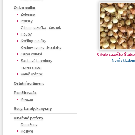
Osivo sadba
Zelenina
Bylinky
Cibule sazečka - česnek
Houby
Květiny letničky
Květiny trvalky, dvouletky
Osiva ostatní
Cibule sazečka Štutga
Není sklade
Sadbové brambory
Travní směsi
Volně vážené
Ostatní sortiment
Postřikovače
Kwazar
Sudy, barely, kanystry
Vinařské potřeby
Demižony
Koštýře