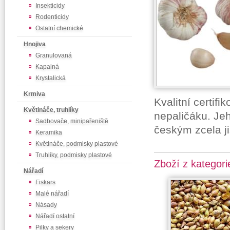
Insekticidy
Rodenticidy
Ostatní chemické
Hnojiva
Granulovaná
Kapalná
Krystalická
Krmiva
Kvalitní certif
Květináče, truhlíky
nepaličáku. Je
Sadbovače, minipařeniště
českým zcela ji
Keramika
Květináče, podmisky plastové
Truhlíky, podmisky plastové
Zboží z kategori
Nářadí
Fiskars
Malé nářadí
Násady
Nářadí ostatní
Pilky a sekery