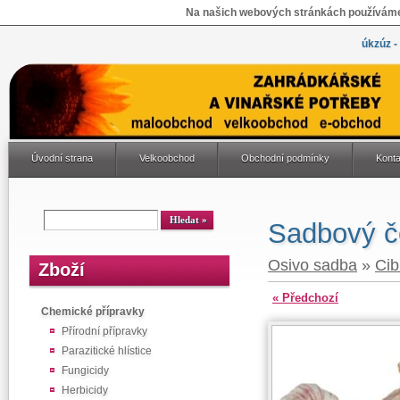
Na našich webových stránkách používáme 
úkzúz -
Úvodní strana
Velkoobchod
Obchodní podmínky
Konta
Sadbový č
Osivo sadba
»
Cib
Zboží
« Předchozí
Chemické přípravky
Přírodní přípravky
Parazitické hlístice
Fungicidy
Herbicidy