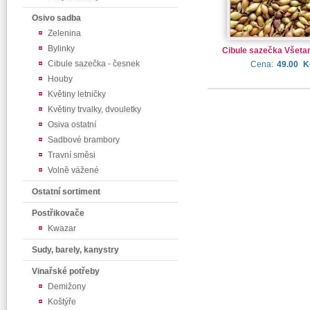
Osivo sadba
Zelenina
Bylinky
Cibule sazečka Všetan
Cibule sazečka - česnek
Cena:
49.00
K
Houby
Květiny letničky
Květiny trvalky, dvouletky
Osiva ostatní
Sadbové brambory
Travní směsi
Volně vážené
Ostatní sortiment
Postřikovače
Kwazar
Sudy, barely, kanystry
Vinařské potřeby
Demižony
Koštýře