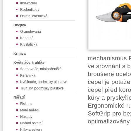
Insekticidy
Rodenticidy
Ostatní chemické
Hnojiva
Granulovaná
Kapalná
Krystalická
Krmiva
mechanismus P
Květináče, truhlíky
ve srovnání s 
Sadbovače, minipařeniště
broušené ocelov
Keramika
čepel je potaže
Květináče, podmisky plastové
Truhlíky, podmisky plastové
čepel před koro
kůry a pryskyř
Nářadí
Fiskars
Ergonomické ru
Malé nářadí
SoftGrip pro b
Násady
optimalizovány 
Nářadí ostatní
Pilky a sekery