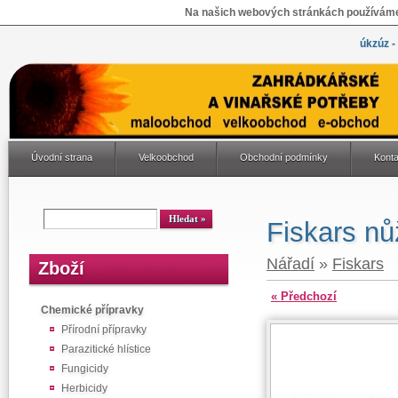
Na našich webových stránkách používáme 
úkzúz -
Úvodní strana
Velkoobchod
Obchodní podmínky
Konta
Fiskars n
Nářadí
»
Fiskars
Zboží
« Předchozí
Chemické přípravky
Přírodní přípravky
Parazitické hlístice
Fungicidy
Herbicidy