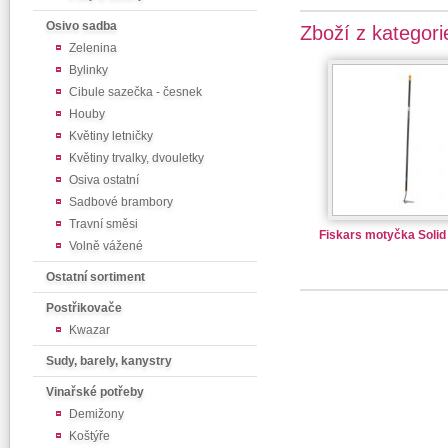
Osivo sadba
Zboží z kategori
Zelenina
Bylinky
Cibule sazečka - česnek
Houby
Květiny letničky
Květiny trvalky, dvouletky
Osiva ostatní
Sadbové brambory
Travní směsi
Fiskars motyčka Soli
Volně vážené
Ostatní sortiment
Postřikovače
Kwazar
Sudy, barely, kanystry
Vinařské potřeby
Demižony
Koštýře