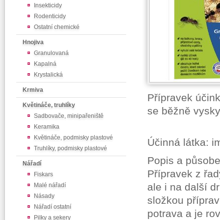
Insekticidy
Rodenticidy
Ostatní chemické
Hnojiva
Granulovaná
Kapalná
Krystalická
Krmiva
Přípravek účink
Květináče, truhlíky
se běžně vysky
Sadbovače, minipařeniště
Keramika
Květináče, podmisky plastové
Účinná látka: im
Truhlíky, podmisky plastové
Popis a působe
Nářadí
Přípravek z ř
Fiskars
ale i na další 
Malé nářadí
Násady
složkou příprav
Nářadí ostatní
potrava a je ro
Pilky a sekery