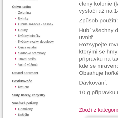
členy kolonie (
Osivo sadba
vystačí až na 1
Zelenina
Bylinky
Způsob použití:
Cibule sazečka - česnek
Hubí všechny d
Houby
Květiny letničky
uvnitř
Květiny trvalky, dvouletky
Rozsypejte rovn
Osiva ostatní
kterými se hmy
Sadbové brambory
přípravku na tá
Travní směsi
kde se mravenc
Volně vážené
Obsahuje hořké
Ostatní sortiment
Postřikovače
Dávkování:
Kwazar
10 g přípravku
Sudy, barely, kanystry
Vinařské potřeby
Zboží z kategori
Demižony
Koštýře