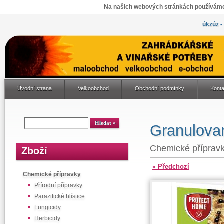
Na našich webových stránkách používáme 
úkzúz -
Úvodní strana
Velkoobchod
Obchodní podmínky
Konta
Granulova
Chemické příprav
Zboží
« Předchozí
Chemické přípravky
Přírodní přípravky
Parazitické hlístice
Fungicidy
Herbicidy