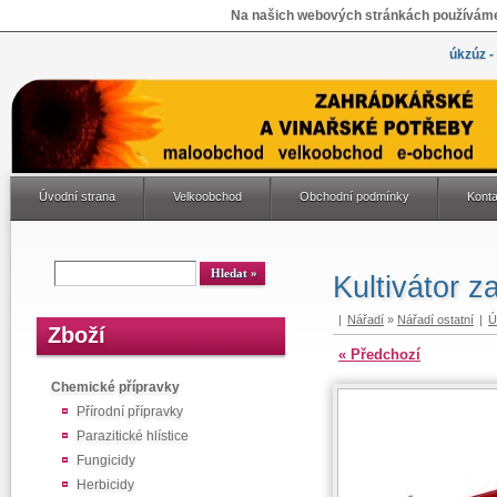
Na našich webových stránkách používáme 
úkzúz -
Úvodní strana
Velkoobchod
Obchodní podmínky
Konta
Kultivátor 
|
Nářadí
»
Nářadí ostatní
|
Ú
Zboží
« Předchozí
Chemické přípravky
Přírodní přípravky
Parazitické hlístice
Fungicidy
Herbicidy