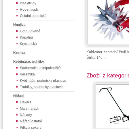
Insekticidy
Rodenticidy
Ostatní chemické
Hnojiva
Granulovaná
Kapalná
Krystalická
Kultivátor zahradní čtyři
Krmiva
Šířka 14cm
Květináče, truhlíky
Sadbovače, minipařeniště
Keramika
Zboží z kategori
Květináče, podmisky plastové
Truhlíky, podmisky plastové
Nářadí
Fiskars
Malé nářadí
Násady
Nářadí ostatní
Pilky a sekery