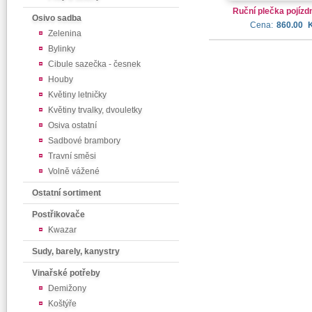
Ruční plečka pojízd
Osivo sadba
Cena:
860.00
Zelenina
Bylinky
Cibule sazečka - česnek
Houby
Květiny letničky
Květiny trvalky, dvouletky
Osiva ostatní
Sadbové brambory
Travní směsi
Volně vážené
Ostatní sortiment
Postřikovače
Kwazar
Sudy, barely, kanystry
Vinařské potřeby
Demižony
Koštýře