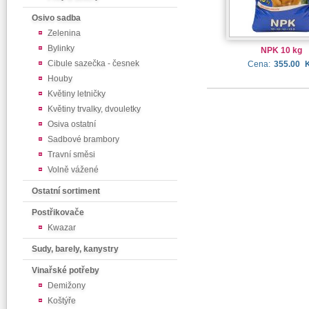
Osivo sadba
Zelenina
Bylinky
NPK 10 kg
Cibule sazečka - česnek
Cena:
355.00
Houby
Květiny letničky
Květiny trvalky, dvouletky
Osiva ostatní
Sadbové brambory
Travní směsi
Volně vážené
Ostatní sortiment
Postřikovače
Kwazar
Sudy, barely, kanystry
Vinařské potřeby
Demižony
Koštýře