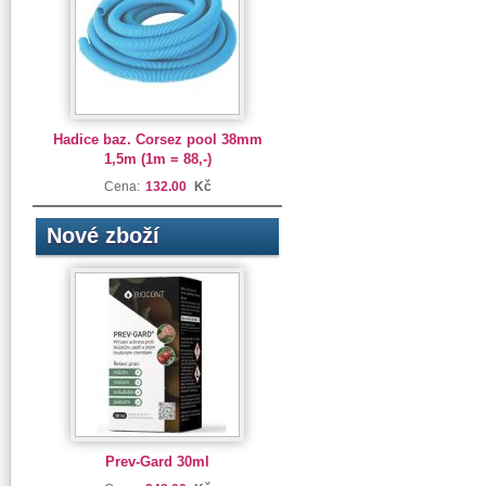
Hadice baz. Corsez pool 38mm
1,5m (1m = 88,-)
Cena:
132.00
Kč
Nové zboží
Prev-Gard 30ml