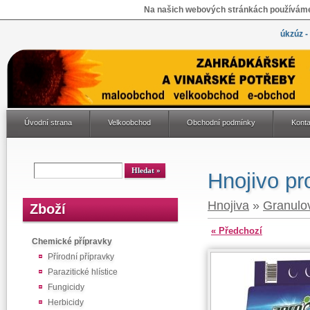
Na našich webových stránkách používáme 
úkzúz -
Úvodní strana
Velkoobchod
Obchodní podmínky
Konta
Hnojivo pr
Hnojiva
»
Granulo
Zboží
« Předchozí
Chemické přípravky
Přírodní přípravky
Parazitické hlístice
Fungicidy
Herbicidy