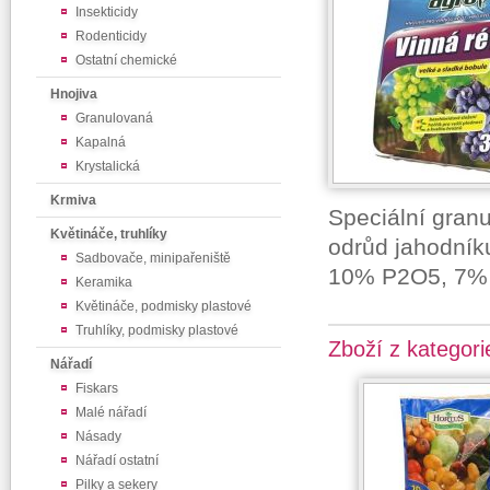
Insekticidy
Rodenticidy
Ostatní chemické
Hnojiva
Granulovaná
Kapalná
Krystalická
Krmiva
Speciální granu
Květináče, truhlíky
odrůd jahodník
Sadbovače, minipařeniště
10% P2O5, 7% 
Keramika
Květináče, podmisky plastové
Truhlíky, podmisky plastové
Zboží z kategori
Nářadí
Fiskars
Malé nářadí
Násady
Nářadí ostatní
Pilky a sekery