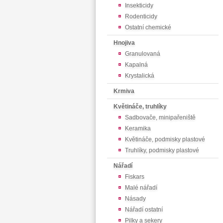
Insekticidy
Rodenticidy
Ostatní chemické
Hnojiva
Granulovaná
Kapalná
Krystalická
Krmiva
Květináče, truhlíky
Sadbovače, minipařeniště
Keramika
Květináče, podmisky plastové
Truhlíky, podmisky plastové
Nářadí
Fiskars
Malé nářadí
Násady
Nářadí ostatní
Pilky a sekery