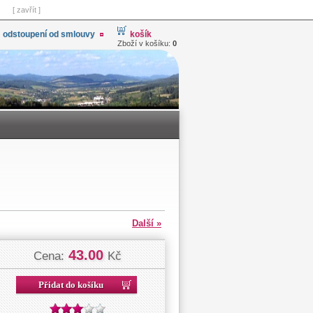
[ zavřít ]
odstoupení od smlouvy
košík
Zboží v košíku:
0
Další »
43.00
Cena:
Kč