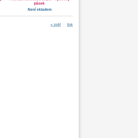
pásek
Není skladem
« zpět
tisk