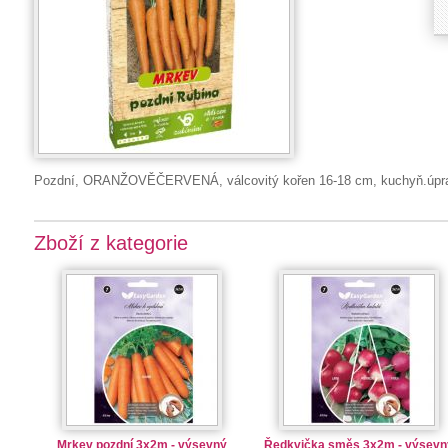
Pozdní, ORANŽOVĚČERVENÁ, válcovitý kořen 16-18 cm, kuchyň.úprav
Zboží z kategorie
Mrkev pozdní 3x2m - výsevný
Ředkvička směs 3x2m - výsevn