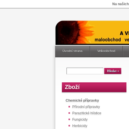
Na našich
Úvodní strana
Velkoobchod
Zboží
Chemické přípravky
Přírodní přípravky
Parazitické hlístice
Fungicidy
Herbicidy