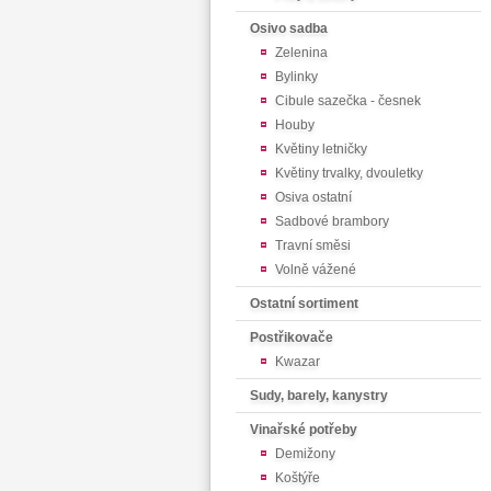
Osivo sadba
Zelenina
Bylinky
Cibule sazečka - česnek
Houby
Květiny letničky
Květiny trvalky, dvouletky
Osiva ostatní
Sadbové brambory
Travní směsi
Volně vážené
Ostatní sortiment
Postřikovače
Kwazar
Sudy, barely, kanystry
Vinařské potřeby
Demižony
Koštýře