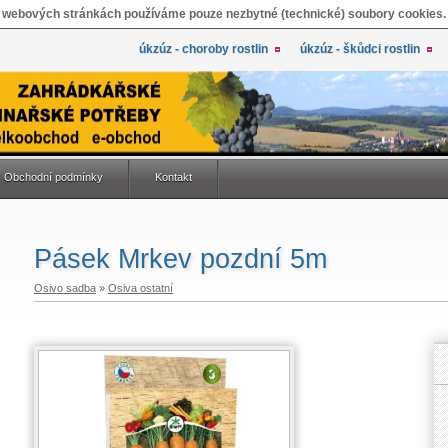
 webových stránkách používáme pouze nezbytné (technické) soubory cookies.
úkzúz - choroby rostlin
úkzúz - škůdci rostlin
Obchodní podmínky
Kontakt
Pásek Mrkev pozdní 5m
Osivo sadba
»
Osiva ostatní