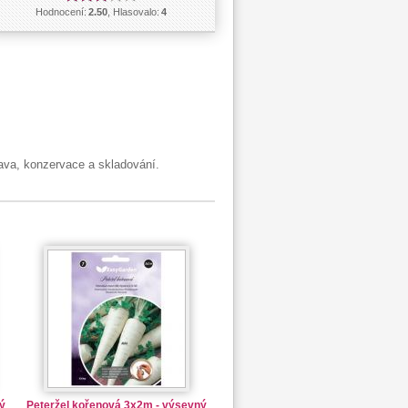
Hodnocení:
2.50
, Hlasovalo:
4
a, konzervace a skladování.
ý
Peteržel kořenová 3x2m - výsevný