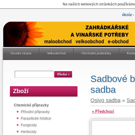
Na našich webových stránkách používáme 
úkzúz -
Úvodní strana
Velkoobchod
Obchodní podmínky
Konta
Sadbové b
sadba
Zboží
Osivo sadba
»
Sa
Chemické přípravky
« Předchozí
Přírodní přípravky
Parazitické hlístice
Fungicidy
Herbicidy