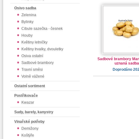
Osivo sadba
Zelenina
Bylinky
Cibule sazečka - česnek
Houby
Květiny letničky
Květiny trvalky, dvouletky
Osiva ostatní
Sadbové brambory Mara
Sadbové brambory
uznaná sadba
Travní směsi
Doprodáno 20
Volně vážené
Ostatní sortiment
Postřikovače
Kwazar
Sudy, barely, kanystry
Vinařské potřeby
Demižony
Koštýře