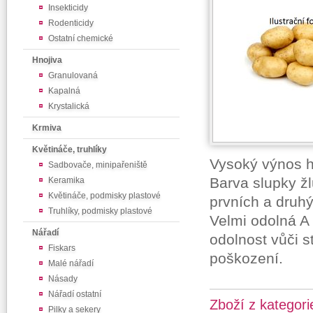
Insekticidy
Rodenticidy
Ostatní chemické
Hnojiva
Granulovaná
Kapalná
Krystalická
Krmiva
Květináče, truhlíky
Vysoký výnos hl
Sadbovače, minipařeniště
Barva slupky žl
Keramika
Květináče, podmisky plastové
prvních a druhý
Truhlíky, podmisky plastové
Velmi odolná A
Nářadí
odolnost vůči s
Fiskars
poškození.
Malé nářadí
Násady
Nářadí ostatní
Zboží z kategori
Pilky a sekery