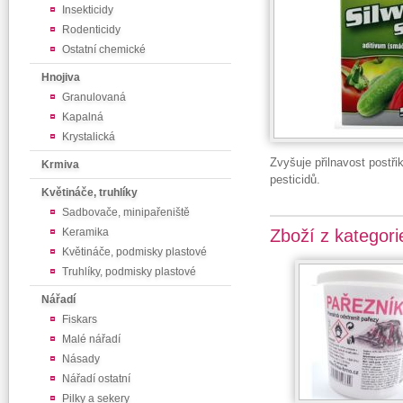
Insekticidy
Rodenticidy
Ostatní chemické
Hnojiva
Granulovaná
Kapalná
Krystalická
Zvyšuje přilnavost postři
Krmiva
pesticidů.
Květináče, truhlíky
Sadbovače, minipařeniště
Keramika
Zboží z kategori
Květináče, podmisky plastové
Truhlíky, podmisky plastové
Nářadí
Fiskars
Malé nářadí
Násady
Nářadí ostatní
Pilky a sekery