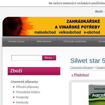
Na našich webových stránkách používáme 
úkzúz -
Úvodní strana
Velkoobchod
Obchodní podmínky
Konta
Silwet star 
Chemické přípravky
»
Ostatn
Zboží
« Předchozí
Chemické přípravky
Přírodní přípravky
Parazitické hlístice
Fungicidy
Herbicidy