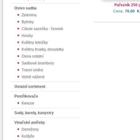
Pařezník 250 
Osivo sadba
Cena:
76.00
K
Zelenina
Bylinky
Cibule sazečka - česnek
Houby
Květiny letničky
Květiny trvalky, dvouletky
Osiva ostatní
Sadbové brambory
Travní směsi
Volně vážené
Ostatní sortiment
Postřikovače
Kwazar
Sudy, barely, kanystry
Vinařské potřeby
Demižony
Koštýře