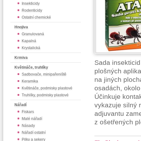
Insekticidy
Rodenticidy
Ostatní chemické
Hnojiva
Granulovaná
Kapalná
Krystalická
Krmiva
Sada insekticid
Květináče, truhlíky
plošných aplika
Sadbovače, minipařeniště
na jiných ploc
Keramika
osadách, okolo 
Květináče, podmisky plastové
Truhlíky, podmisky plastové
Účinkuje konta
vykazuje silný 
Nářadí
Fiskars
adjuvantu zame
Malé nářadí
z ošetřených pl
Násady
Nářadí ostatní
Pilky a sekery