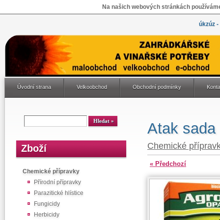
Na našich webových stránkách používáme 
úkzúz -
Úvodní strana
Velkoobchod
Obchodní podmínky
Konta
Atak sada
Chemické příprav
Zboží
« Předchozí
Chemické přípravky
Přírodní přípravky
Parazitické hlístice
Fungicidy
Herbicidy