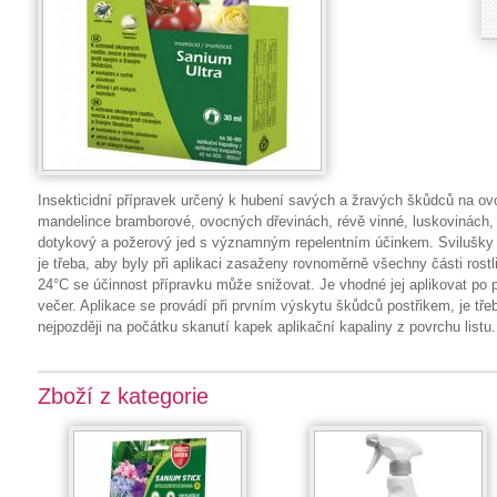
Insekticidní přípravek určený k hubení savých a žravých škůdců na ovo
mandelince bramborové, ovocných dřevinách, révě vinné, luskovinách, 
dotykový a požerový jed s významným repelentním účinkem. Svilušky
je třeba, aby byly při aplikaci zasaženy rovnoměrně všechny části rostli
24°C se účinnost přípravku může snižovat. Je vhodné jej aplikovat po p
večer. Aplikace se provádí při prvním výskytu škůdců postřikem, je třeb
nejpozději na počátku skanutí kapek aplikační kapaliny z povrchu listu.
Zboží z kategorie