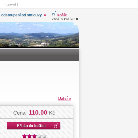
[ zavřít ]
odstoupení od smlouvy
košík
Zboží v košíku:
0
Další »
110.00
Cena:
Kč