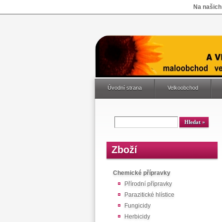
Na našich
Úvodní strana
Velkoobchod
Zboží
Chemické přípravky
Přírodní přípravky
Parazitické hlístice
Fungicidy
Herbicidy