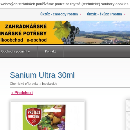
 webových stránkách používáme pouze nezbytné (technické) soubory cookies.
úkzúz - choroby rostlin
úkzúz - škůdci rostlin
Obchodní podmínky
Kontakt
Sanium Ultra 30ml
Chemické přípravky
»
Insekticidy
« Předchozí