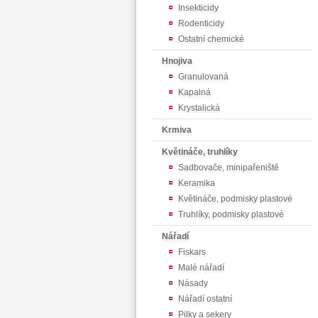
Insekticidy
Rodenticidy
Ostatní chemické
Hnojiva
Granulovaná
Kapalná
Krystalická
Krmiva
Květináče, truhlíky
Sadbovače, minipařeniště
Keramika
Květináče, podmisky plastové
Truhlíky, podmisky plastové
Nářadí
Fiskars
Malé nářadí
Násady
Nářadí ostatní
Pilky a sekery