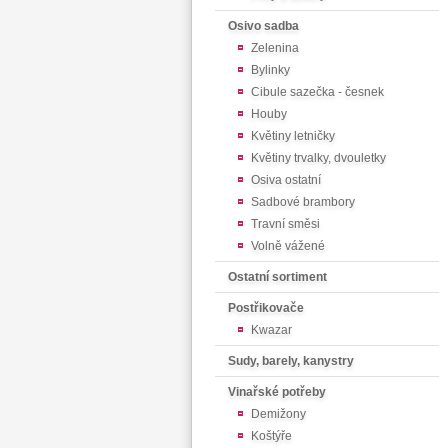
Osivo sadba
Zelenina
Bylinky
Cibule sazečka - česnek
Houby
Květiny letničky
Květiny trvalky, dvouletky
Osiva ostatní
Sadbové brambory
Travní směsi
Volně vážené
Ostatní sortiment
Postřikovače
Kwazar
Sudy, barely, kanystry
Vinařské potřeby
Demižony
Koštýře