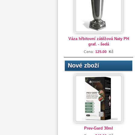
Váza hřbitovní zátěžová Naty PH
graf. - šedá
Cena:
125.00
Kč
Nové zboží
Prev-Gard 30ml