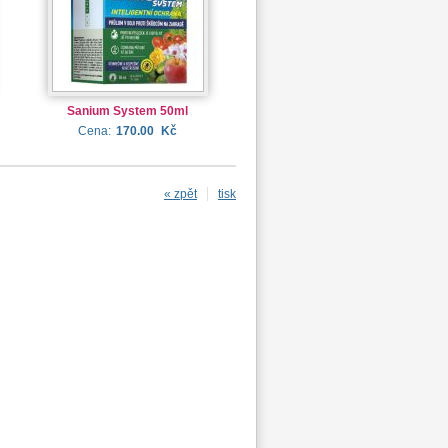
Sanium System 50ml
Cena:
170.00
Kč
« zpět
tisk