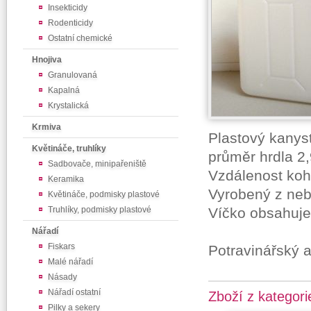
Insekticidy
Rodenticidy
Ostatní chemické
Hnojiva
Granulovaná
Kapalná
Krystalická
Krmiva
Plastový kanys
Květináče, truhlíky
průměr hrdla 2
Sadbovače, minipařeniště
Vzdálenost koho
Keramika
Vyrobený z neb
Květináče, podmisky plastové
Truhlíky, podmisky plastové
Víčko obsahuje
Nářadí
Fiskars
Potravinářský a
Malé nářadí
Násady
Nářadí ostatní
Zboží z kategori
Pilky a sekery