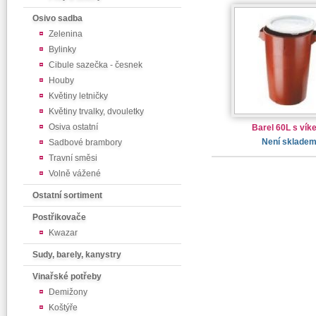
Osivo sadba
Zelenina
Bylinky
Cibule sazečka - česnek
Houby
Květiny letničky
Květiny trvalky, dvouletky
Osiva ostatní
Barel 60L s vík
Není sklade
Sadbové brambory
Travní směsi
Volně vážené
Ostatní sortiment
Postřikovače
Kwazar
Sudy, barely, kanystry
Vinařské potřeby
Demižony
Koštýře