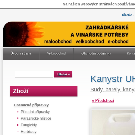
Na našich webových stránkách používáme 
úkzúz -
Úvodní strana
Velkoobchod
Obchodní podmínky
Konta
Kanystr UH
Sudy, barely, kany
Zboží
« Předchozí
Chemické přípravky
Přírodní přípravky
Parazitické hlístice
Fungicidy
Herbicidy