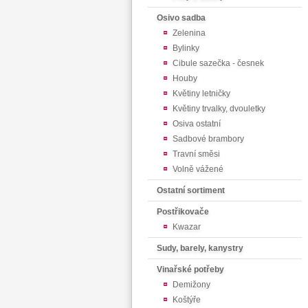
Osivo sadba
Zelenina
Bylinky
Cibule sazečka - česnek
Houby
Květiny letničky
Květiny trvalky, dvouletky
Osiva ostatní
Sadbové brambory
Travní směsi
Volně vážené
Ostatní sortiment
Postřikovače
Kwazar
Sudy, barely, kanystry
Vinařské potřeby
Demižony
Koštýře