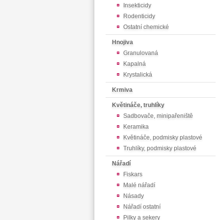
Insekticidy
Rodenticidy
Ostatní chemické
Hnojiva
Granulovaná
Kapalná
Krystalická
Krmiva
Květináče, truhlíky
Sadbovače, minipařeniště
Keramika
Květináče, podmisky plastové
Truhlíky, podmisky plastové
Nářadí
Fiskars
Malé nářadí
Násady
Nářadí ostatní
Pilky a sekery