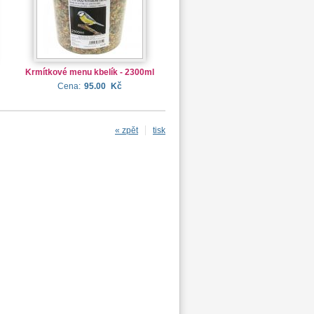
Krmítkové menu kbelík - 2300ml
Cena:
95.00
Kč
« zpět
tisk