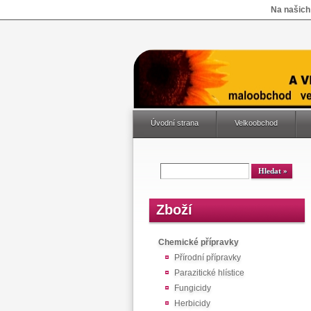
Na našich
Úvodní strana
Velkoobchod
Zboží
Chemické přípravky
Přírodní přípravky
Parazitické hlístice
Fungicidy
Herbicidy