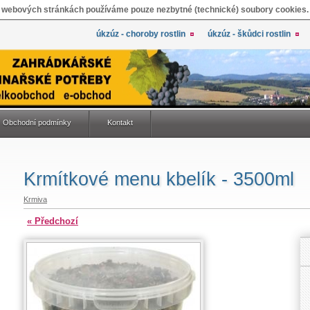
 webových stránkách používáme pouze nezbytné (technické) soubory cookies.
úkzúz - choroby rostlin
úkzúz - škůdci rostlin
Obchodní podmínky
Kontakt
Krmítkové menu kbelík - 3500ml
Krmiva
« Předchozí