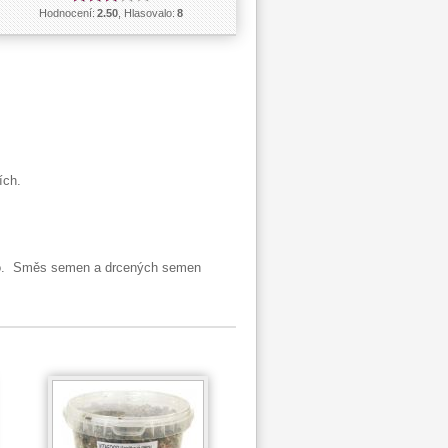
Hodnocení:
2.50
, Hlasovalo:
8
ích.
nko. Směs semen a drcených semen