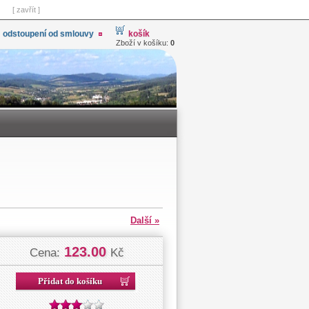
[ zavřít ]
odstoupení od smlouvy
košík
Zboží v košíku:
0
Další »
123.00
Cena:
Kč