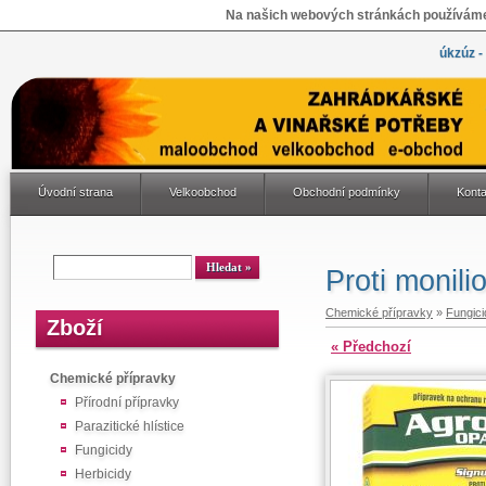
Na našich webových stránkách používáme 
úkzúz -
Úvodní strana
Velkoobchod
Obchodní podmínky
Konta
Proti monil
Chemické přípravky
»
Fungici
Zboží
« Předchozí
Chemické přípravky
Přírodní přípravky
Parazitické hlístice
Fungicidy
Herbicidy