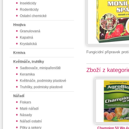
Insekticidy
Rodenticidy
Ostatní chemické
Hnojiva
Granulovaná
Kapalná
Krystalická
Fungicidní přípravek prot
Krmiva
Květináče, truhlíky
Sadbovače, minipařeniště
Zboží z kategori
Keramika
Květináče, podmisky plastové
Truhlíky, podmisky plastové
Nářadí
Fiskars
Malé nářadí
Násady
Nářadí ostatní
Pilky a sekery
Champion 50 Wg 4