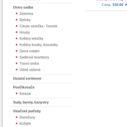
Cena:
530.00
Osivo sadba
Zelenina
Bylinky
Cibule sazečka - česnek
Houby
Květiny letničky
Květiny trvalky, dvouletky
Osiva ostatní
Sadbové brambory
Travní směsi
Volně vážené
Ostatní sortiment
Postřikovače
Kwazar
Sudy, barely, kanystry
Vinařské potřeby
Demižony
Koštýře