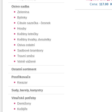
Cena:
117.00
Osivo sadba
Zelenina
Bylinky
Cibule sazečka - česnek
Houby
Květiny letničky
Květiny trvalky, dvouletky
Osiva ostatní
Sadbové brambory
Travní směsi
Volně vážené
Ostatní sortiment
Postřikovače
Kwazar
Sudy, barely, kanystry
Vinařské potřeby
Demižony
Koštýře