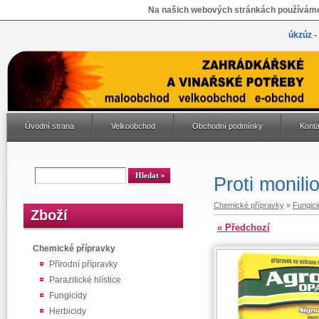
Na našich webových stránkách používáme 
úkzúz -
Úvodní strana
Velkoobchod
Obchodní podmínky
Konta
Proti monil
Chemické přípravky
»
Fungici
Zboží
« Předchozí
Chemické přípravky
Přírodní přípravky
Parazitické hlístice
Fungicidy
Herbicidy