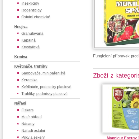
Insekticidy
Rodenticidy
Ostatní chemické
Hnojiva
Granulovaná
Kapalná
Krystalická
Fungicidní přípravek prot
Krmiva
Květináče, truhlíky
Sadbovače, minipařeniště
Zboží z kategori
Keramika
Květináče, podmisky plastové
Truhlíky, podmisky plastové
Nářadí
Fiskars
Malé nářadí
Násady
Nářadí ostatní
Pilky a sekery
Magnicur Energy 