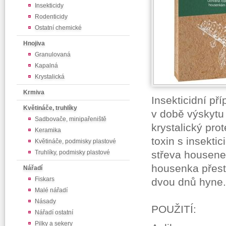
Insekticidy
Rodenticidy
Ostatní chemické
Hnojiva
Granulovaná
Kapalná
Krystalická
Krmiva
Insekticidní př
Květináče, truhlíky
v době výskytu 
Sadbovače, minipařeniště
krystalický prot
Keramika
toxin s insekti
Květináče, podmisky plastové
Truhlíky, podmisky plastové
střeva housenek
housenka přest
Nářadí
Fiskars
dvou dnů hyne.
Malé nářadí
Násady
POUŽITÍ:
Nářadí ostatní
Pilky a sekery