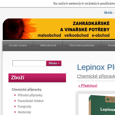
Na našich webových stránkách používáme 
úkzúz -
Úvodní strana
Velkoobchod
Obchodní podmínky
Konta
Lepinox P
Chemické příprav
Zboží
« Předchozí
Chemické přípravky
Přírodní přípravky
Parazitické hlístice
Fungicidy
Herbicidy