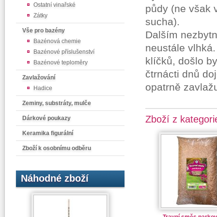
Ostatní vinařské
půdy (ne však 
Zátky
sucha).
Vše pro bazény
Dalším nezbytn
Bazénová chemie
neustále vlhká
Bazénové příslušenství
klíčků, došlo 
Bazénové teploměry
čtrnácti dnů doj
Zavlažování
opatrně zavlaž
Hadice
Zeminy, substráty, mulče
Zboží z kategori
Dárkové poukazy
Keramika figurální
Zboží k osobnímu odběru
Náhodné zboží