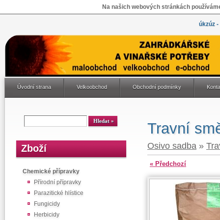
Na našich webových stránkách používáme 
úkzúz -
Úvodní strana
Velkoobchod
Obchodní podmínky
Konta
Travní smě
Osivo sadba
»
Tra
Zboží
« Předchozí
Chemické přípravky
Přírodní přípravky
Parazitické hlístice
Fungicidy
Herbicidy