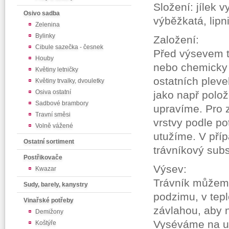
Složení: jílek 
Osivo sadba
výběžkatá, lipn
Zelenina
Bylinky
Založení:
Cibule sazečka - česnek
Před výsevem t
Houby
nebo chemicky z
Květiny letničky
ostatních pleve
Květiny trvalky, dvouletky
Osiva ostatní
jako např polo
Sadbové brambory
upravíme. Pro 
Travní směsi
vrstvy podle po
Volně vážené
utužíme. V příp
Ostatní sortiment
trávníkový sub
Postřikovače
Výsev:
Kwazar
Trávník můžeme
Sudy, barely, kanystry
podzimu, v tep
Vinařské potřeby
závlahou, aby n
Demižony
Vyséváme na u
Koštýře