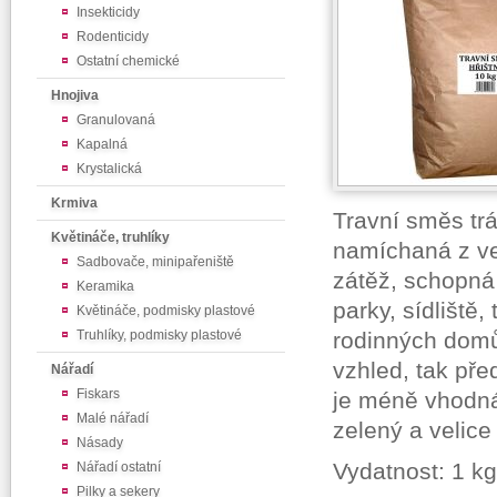
Insekticidy
Rodenticidy
Ostatní chemické
Hnojiva
Granulovaná
Kapalná
Krystalická
Krmiva
Travní směs trá
Květináče, truhlíky
namíchaná z ve
Sadbovače, minipařeniště
zátěž, schopná 
Keramika
parky, sídliště
Květináče, podmisky plastové
Truhlíky, podmisky plastové
rodinných domů
vzhled, tak př
Nářadí
Fiskars
je méně vhodná 
Malé nářadí
zelený a velice
Násady
Vydatnost: 1 kg
Nářadí ostatní
Pilky a sekery