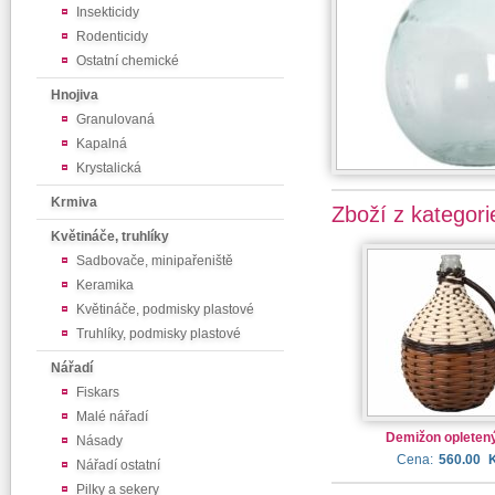
Insekticidy
Rodenticidy
Ostatní chemické
Hnojiva
Granulovaná
Kapalná
Krystalická
Krmiva
Zboží z kategori
Květináče, truhlíky
Sadbovače, minipařeniště
Keramika
Květináče, podmisky plastové
Truhlíky, podmisky plastové
Nářadí
Fiskars
Malé nářadí
Demižon opletený
Násady
Cena:
560.00
Nářadí ostatní
Pilky a sekery