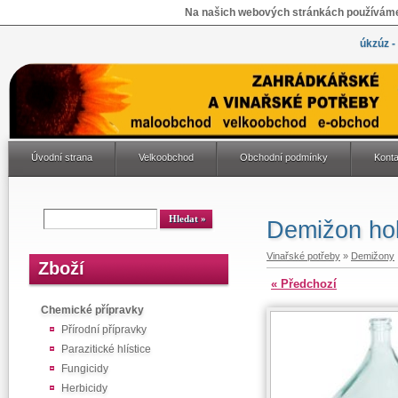
Na našich webových stránkách používáme 
úkzúz -
Úvodní strana
Velkoobchod
Obchodní podmínky
Konta
Demižon ho
Vinařské potřeby
»
Demižony
Zboží
« Předchozí
Chemické přípravky
Přírodní přípravky
Parazitické hlístice
Fungicidy
Herbicidy