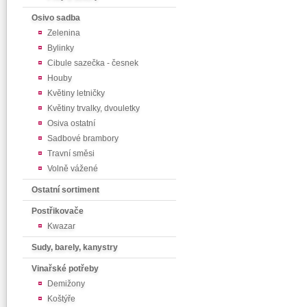
Osivo sadba
Zelenina
Bylinky
Cibule sazečka - česnek
Houby
Květiny letničky
Květiny trvalky, dvouletky
Osiva ostatní
Sadbové brambory
Travní směsi
Volně vážené
Ostatní sortiment
Postřikovače
Kwazar
Sudy, barely, kanystry
Vinařské potřeby
Demižony
Koštýře