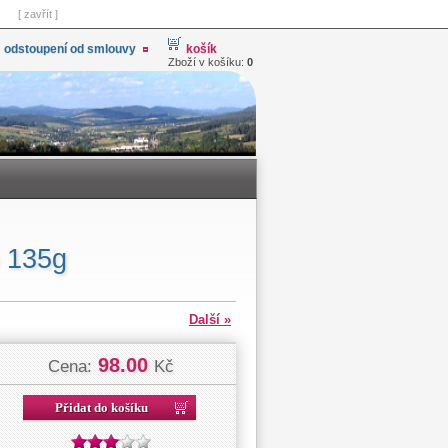
[ zavřít ]
odstoupení od smlouvy
košík
Zboží v košíku:
0
p 135g
Další »
98.00
Cena:
Kč