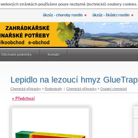
 webových stránkách používáme pouze nezbytné (technické) soubory cookies.
úkzúz - choroby rostlin
úkzúz - škůdci rostlin
Obchodní podmínky
Kontakt
Lepidlo na lezoucí hmyz GlueTra
Chemické přípravky
»
Rodenticidy
|
Chemické přípravky
»
Ostatní chemické
« Předchozí