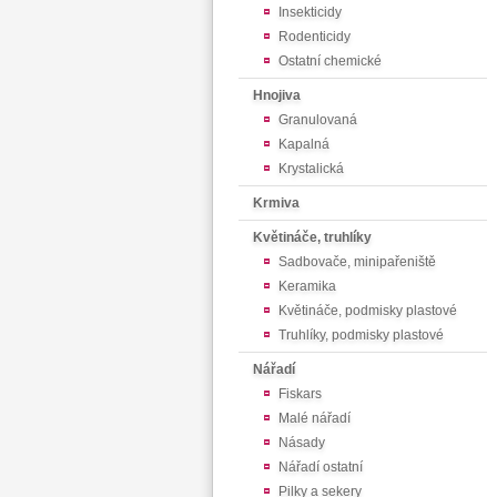
Insekticidy
Rodenticidy
Ostatní chemické
Hnojiva
Granulovaná
Kapalná
Krystalická
Krmiva
Květináče, truhlíky
Sadbovače, minipařeniště
Keramika
Květináče, podmisky plastové
Truhlíky, podmisky plastové
Nářadí
Fiskars
Malé nářadí
Násady
Nářadí ostatní
Pilky a sekery