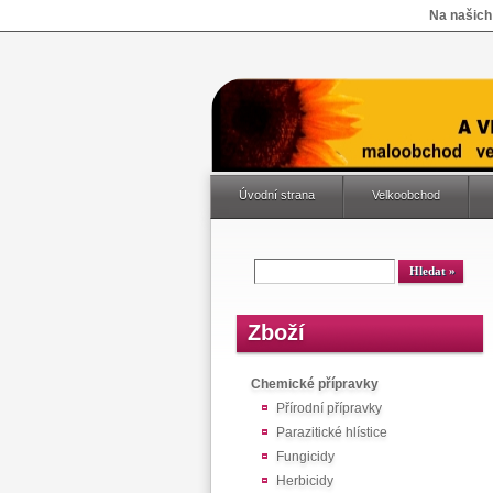
Na našich
Úvodní strana
Velkoobchod
Zboží
Chemické přípravky
Přírodní přípravky
Parazitické hlístice
Fungicidy
Herbicidy