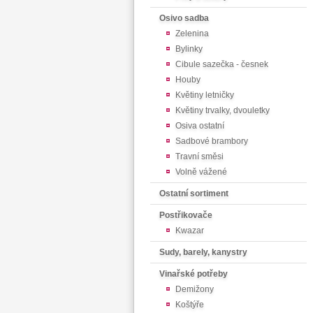
Osivo sadba
Zelenina
Bylinky
Cibule sazečka - česnek
Houby
Květiny letničky
Květiny trvalky, dvouletky
Osiva ostatní
Sadbové brambory
Travní směsi
Volně vážené
Ostatní sortiment
Postřikovače
Kwazar
Sudy, barely, kanystry
Vinařské potřeby
Demižony
Koštýře