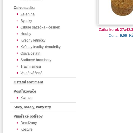
Osivo sadba
Zelenina
Bylinky
Cibule sazečka - česnek
Zátka korek 27x42/3
Houby
Cena:
9.00
K
Květiny letničky
Květiny trvalky, dvouletky
Osiva ostatní
Sadbové brambory
Travní směsi
Volně vážené
Ostatní sortiment
Postřikovače
Kwazar
Sudy, barely, kanystry
Vinařské potřeby
Demižony
Koštýře