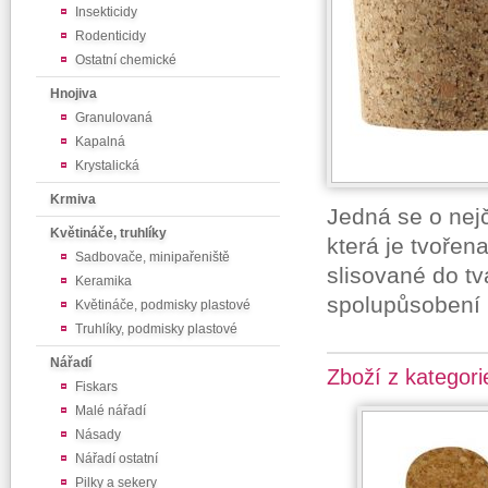
Insekticidy
Rodenticidy
Ostatní chemické
Hnojiva
Granulovaná
Kapalná
Krystalická
Krmiva
Jedná se o nej
Květináče, truhlíky
která je tvořena
Sadbovače, minipařeniště
slisované do tv
Keramika
spolupůsobení 
Květináče, podmisky plastové
Truhlíky, podmisky plastové
Nářadí
Zboží z kategori
Fiskars
Malé nářadí
Násady
Nářadí ostatní
Pilky a sekery