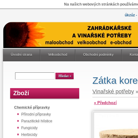
Na našich webových stránkách používáme 
úkzúz -
Úvodní strana
Velkoobchod
Obchodní podmínky
Konta
Zátka kore
Vinařské potřeby
Zboží
« Předchozí
Chemické přípravky
Přírodní přípravky
Parazitické hlístice
Fungicidy
Herbicidy