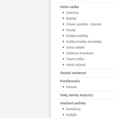
Osivo sadba
Zelenina
Bylinky
Cibule sazečka - česnek
Houby
Květiny letničky
Květiny trvalky, dvouletky
Osiva ostatní
Sadbové brambory
Travní směsi
Volně vážené
Ostatní sortiment
Postřikovače
Kwazar
Sudy, barely, kanystry
Vinařské potřeby
Demižony
Koštýře