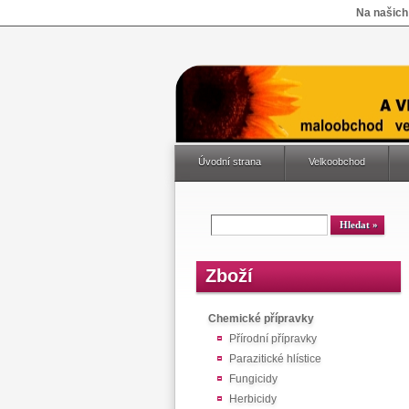
Na našich
Úvodní strana
Velkoobchod
Zboží
Chemické přípravky
Přírodní přípravky
Parazitické hlístice
Fungicidy
Herbicidy