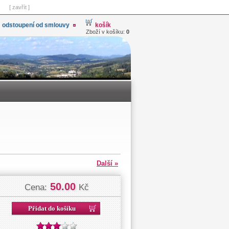
[ zavřít ]
odstoupení od smlouvy
košík
Zboží v košíku:
0
Další »
50.00
Cena:
Kč