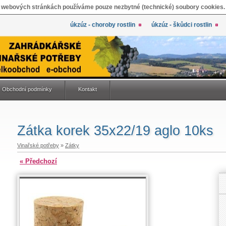
 webových stránkách používáme pouze nezbytné (technické) soubory cookies.
úkzúz - choroby rostlin
úkzúz - škůdci rostlin
Obchodní podmínky
Kontakt
Zátka korek 35x22/19 aglo 10ks
Vinařské potřeby
»
Zátky
« Předchozí