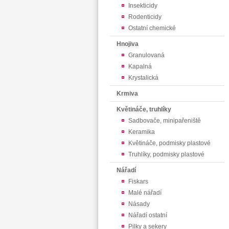
Insekticidy
Rodenticidy
Ostatní chemické
Hnojiva
Granulovaná
Kapalná
Krystalická
Krmiva
Květináče, truhlíky
Sadbovače, minipařeniště
Keramika
Květináče, podmisky plastové
Truhlíky, podmisky plastové
Nářadí
Fiskars
Malé nářadí
Násady
Nářadí ostatní
Pilky a sekery