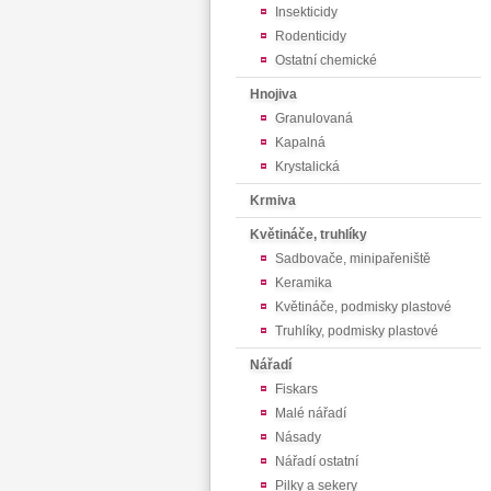
Insekticidy
Rodenticidy
Ostatní chemické
Hnojiva
Granulovaná
Kapalná
Krystalická
Krmiva
Květináče, truhlíky
Sadbovače, minipařeniště
Keramika
Květináče, podmisky plastové
Truhlíky, podmisky plastové
Nářadí
Fiskars
Malé nářadí
Násady
Nářadí ostatní
Pilky a sekery