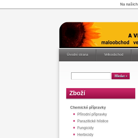
Na našich
Úvodní strana
Velkoobchod
Zboží
Chemické přípravky
Přírodní přípravky
Parazitické hlístice
Fungicidy
Herbicidy