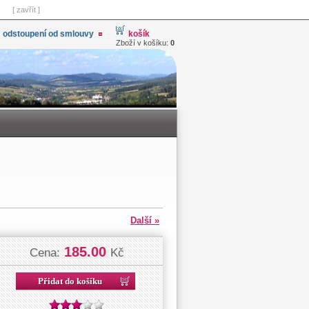
[ zavřít ]
odstoupení od smlouvy
košík
Zboží v košíku:
0
Další »
185.00
Cena:
Kč