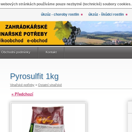
 webových stránkách používáme pouze nezbytné (technické) soubory cookies.
úkzúz - choroby rostlin
úkzúz - škůdci rostlin
Obchodní podmínky
Kontakt
Pyrosulfit 1kg
Vinařské potřeby
»
Ostatní vinařské
« Předchozí