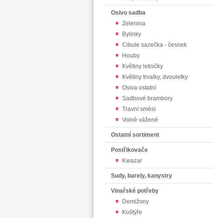
Osivo sadba
Zelenina
Bylinky
Cibule sazečka - česnek
Houby
Květiny letničky
Květiny trvalky, dvouletky
Osiva ostatní
Sadbové brambory
Travní směsi
Volně vážené
Ostatní sortiment
Postřikovače
Kwazar
Sudy, barely, kanystry
Vinařské potřeby
Demižony
Koštýře