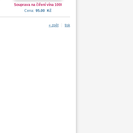
Souprava na čiření vína 100l
Cena:
95.00
Kč
« zpět
tisk